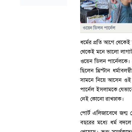
ওয়েন ডিলন পার্নেল
ধর্মের প্রতি আগে থেকে
থেকেই মনে ভালো লাগাটা
ওয়েন ডিলন পার্নেলকে। সে
ছিলেন খ্রিস্টান ধর্মাব
সামনে নিয়ে আসেন ওই ব
পার্নেল ইসলামকে যেভাব
নেই কোনো রাখঢাক।
পোর্ট এলিজা‌বে‌থে জন্
বছ‌রের ম‌ধ্যে ধর্ম বদ
খেয়েছে। ভক্ত-সমর্থকদ