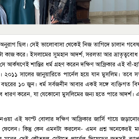
ই অনুরাগ ছিল। সেই ভালোবাসা থেকেই নিজ তাগিদে চালান গ‌বে
 কাজ করে। ইসলা‌মের সুমহান আদর্শ, সরলতা আর ভ্রাতৃত্ববোধ
 আর্কষণেই শান্তির ধর্ম গ্রহণ ক‌রে‌ন দক্ষিণ আফ্রিকার এই বাঁ-
লম্বী। ২০১১ সা‌লের জানুয়ারিতে পার্নেল হয়ে যান মুসলিম। তবে স
ছরের ১০ জুন। ধর্ম সর্বজনীন আবার একই সঙ্গে ব্যক্তিগত ব
ে ধারণ করেন, যা যেকোনো মুসলিমের জন্য হতে পারে আদর্শ। 
ম নেওয়া এই ফাস্ট বোলার দক্ষিণ আফ্রিকার জার্সি গায়ে জড়ানোর
লে ফেলেন। কিন্তু কেন এমনটা করলেন- এমন প্রশ্ন অনেকেরই 
ের মনের সেই কৌতূহল মেটাতে পার্নেল দিয়েছেন জুতসই ব্যাখ