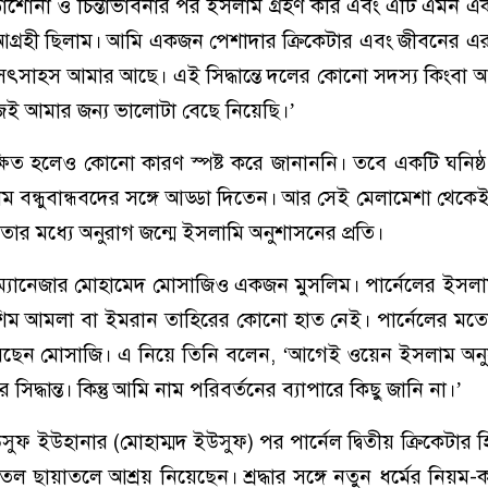
পড়াশোনা ও চিন্তাভাবনার পর ইসলাম গ্রহণ করি এবং এটি এমন একট
আগ্রহী ছিলাম। আমি একজন পেশাদার ক্রিকেটার এবং জীবনের এরকম
সৎসাহস আমার আছে। এই সিদ্ধান্তে দলের কোনো সদস্য কিংবা 
িজেই আমার জন্য ভালোটা বেছে নিয়েছি।’
ক্ষিত হলেও কোনো কারণ স্পষ্ট করে জানাননি। তবে একটি ঘনিষ্ঠ স
িম বন্ধুবান্ধবদের সঙ্গে আড্ডা দিতেন। আর সেই মেলামেশা থেক
র মধ্যে অনুরাগ জন্মে ইসলামি অনুশাসনের প্রতি।
 ম্যানেজার মোহামেদ মোসাজিও একজন মুসলিম। পার্নেলের ইসলাম 
াশিম আমলা বা ইমরান তাহিরের কোনো হাত নেই। পার্নেলের মতো
েছেন মোসাজি। এ নিয়ে তিনি বলেন, ‘আগেই ওয়েন ইসলাম অন
র সিদ্ধান্ত। কিন্তু আমি নাম পরিবর্তনের ব্যাপারে কিছু জানি না।’
উসুফ ইউহানার (মোহাম্মদ ইউসুফ) পর পার্নেল দ্বিতীয় ক্রিকেটার 
তল ছায়াতলে আশ্রয় নিয়েছেন। শ্রদ্ধার সঙ্গে নতুন ধর্মের নিয়ম-