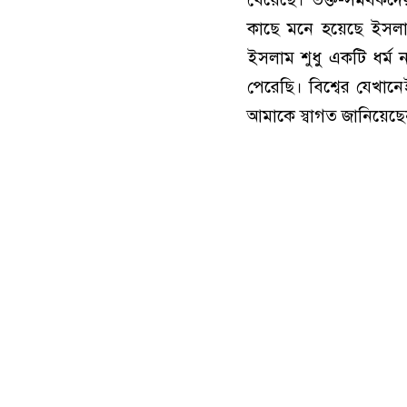
কাছে মনে হ‌য়ে‌ছে ইসলাম
ইসলাম শুধু একটি ধর্ম 
পে‌রে‌ছি।‌ বি‌শ্বের যেখ
আমা‌কে স্বাগত জানিয়েছে