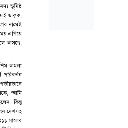
্য ভূমিষ্ঠ
মেই ডাকুক,
গের নামেই
সময় এগিয়ে
চলে আসছে,
া‌শিম আমলা
 প‌রিবর্তন
, গভীরভাবে
তাকে, ‘আমি
েন। কিন্তু
াংলা‌দেশসহ
২০১১ সালের