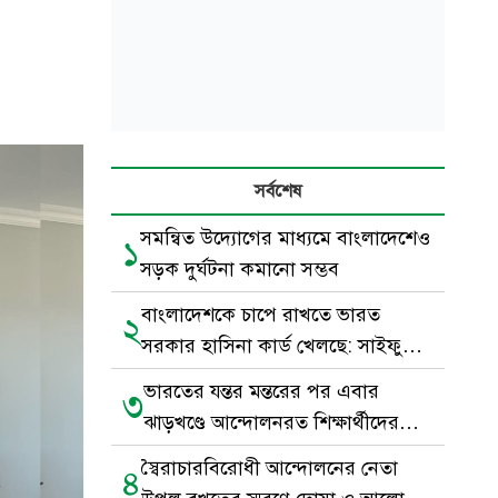
সর্বশেষ
সমন্বিত উদ্যোগের মাধ্যমে বাংলাদেশেও
১
সড়ক দুর্ঘটনা কমানো সম্ভব
বাংলাদেশকে চাপে রাখতে ভারত
২
সরকার হাসিনা কার্ড খেলছে: সাইফুল
হক
ভারতের যন্তর মন্তরের পর এবার
৩
ঝাড়খণ্ডে আন্দোলনরত শিক্ষার্থীদের
পাশে সেই মুসলিম যুবক
স্বৈরাচারবিরোধী আন্দোলনের নেতা
৪