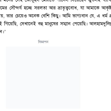
ের সৌন্দর্য হ‌চ্ছে সরলতা আর ভ্রাতৃত্ববোধ, যা আ‌মা‌কে আকৃষ্ট
নয়, তার চে‌য়েও অনেক বে‌শি কিছু। আমি ভাগ্যবান যে, এ ধর্ম 
া‌নেই গিয়েছি, সেখানেই বহু মানু‌ষের সম্মান পেয়েছি। আলহামদু‌লি
ন।’
বিজ্ঞাপন