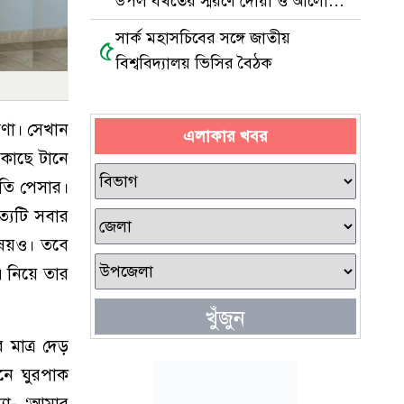
উপল বখতের স্মরণে দোয়া ও আলোচনা
সভা
সার্ক মহাসচিবের সঙ্গে জাতীয়
৫
বিশ্ববিদ্যালয় ভিসির বৈঠক
ষণা। সেখান
এলাকার খবর
 কাছে টানে
হাতি পেসার।
ত্যটি সবার
িষয়ও। তবে
এ নিয়ে তার
খুঁজুন
 মাত্র দেড়
মনে ঘুরপাক
্যা- ‘আমার