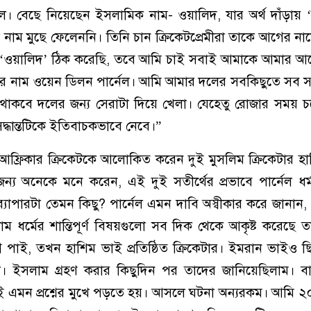
নেল। বেছে নিয়েছেন ইসলামিক নাম- ওয়া‌লিদ, যার অর্থ দাঁড়ায় ‘সদ
নো নাম মুছে ফেলেননি। তিনি চান ক্রিকেটপ্রেমীরা তাকে আগের না
‘ওয়ালিদ’ ঠিক করেছি, তবে আমি চাই সবাই আমাকে আমার আ
মার নাম ওয়েন ডিলন পার্নেল। আমি আমার দলের সবকিছুতে সব 
য থাকবে দলের জন্য সেরাটা দিয়ে খেলা। যেহেতু রোজার সময় 
্ধান্তটিকে ইতিবাচকভাবে নেবে।”
ণ আফ্রিকার ক্রিকেটকে আলোকিত করেন দুই মুসলিম ক্রিকেটার হ
য অনেকে ম‌নে ক‌রেন, এই দুই সতী‌র্থের প্রভা‌বে পার্নেল ধর্ম
াপারটা তেমন কিছু? পার্নেল এমন দাবি অস্বীকার করে জানান
ধর্মের শান্তিপূর্ণ বিষয়গুলো সব দিক থেকে আকৃষ্ট করেছে 
 পাই, তখন হাশিম ভাই প্রতি‌ষ্ঠিত ক্রিকেটার। ইমরান ভাইও ছি‌ল
 ইসলাম গ্রহণ করার কিছু‌দিন পর তাদের জা‌নি‌য়ে‌ছিলাম। ব
 প্রায়ই এমন প্রশ্নের মুখে পড়তে হয়। আসলে ঘটনা অন্যরকম। আমি 