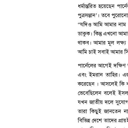
ধর্মান্তরিত হয়েছেন পার্
পুত্রসন্তান’। তবে পুরো
“যদিও আমি আমার নাম 
ডাকুক। কিন্তু এখনো আ
থাকব। আমার মূল লক্ষ্
আমি চাই সবাই আমার সিদ
পার্নেলের আগেই দ‌ক্ষি
এবং ইমরান তা‌হির। এজন্
করেছেন । আসলেই কি ব্য
ভেবেছিলেন বলেই ইসলাম 
যখন জাতীয় দ‌লে সু‌যোগ
তারা কিছুই জানতেন না।
বি‌ভিন্ন দে‌শে তা‌দের‌