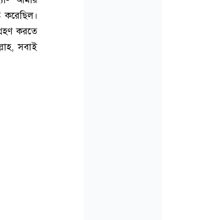
 ক‌রে‌ছিল।
গ্রহণ করতে
ল্লাহ, সবাই