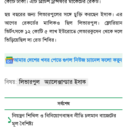
কোটি টাকা। এটি ব্রিটিশ ট্রান্সফার মার্কেটের রেকর্ড।
ছয় বছরের জন্য লিভারপুলের সঙ্গে চুক্তি করছেন ইসাক। এর
আগের রেকর্ডের মালিকও ছিল লিভারপুল। ফ্লোরিয়ান
ভির্টৎসকে ১২ কোটি ৫ লাখ ইউরোতে লেভারকুসেন থেকে দলে
ভিড়িয়েছিল দ্য রেড শিবির।
আমার দেশের খবর পেতে গুগল নিউজ চ্যানেল ফলো করুন
বিষয়:
লিভারপুল
অ্যালেক্সান্ডার ইসাক
সর্বশেষ
নিয়ন্ত্রণ শিথিল ও বিনিয়োগবান্ধব নীতি চলমান বাজেটের
১
মূল বৈশিষ্ট্য