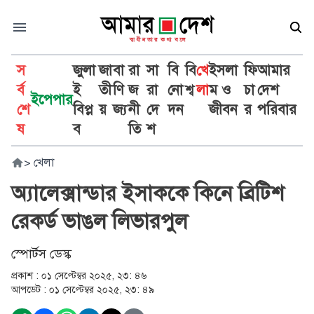
স
জুলা
জা
বা
রা
সা
বি
বি
খে
ইসলা
ফি
আমার
র্ব
ই
তী
ণি
জ
রা
নো
শ্ব
লা
ম ও
চা
দেশ
ইপেপার
শে
বিপ্ল
য়
জ্য
নী
দে
দন
জীবন
র
পরিবার
ষ
ব
তি
শ
>
খেলা
অ্যালেক্সান্ডার ইসাককে কিনে ব্রিটিশ
রেকর্ড ভাঙল লিভারপুল
স্পোর্টস ডেস্ক
প্রকাশ :
০১ সেপ্টেম্বর ২০২৫, ২৩: ৪৬
আপডেট :
০১ সেপ্টেম্বর ২০২৫, ২৩: ৪৯