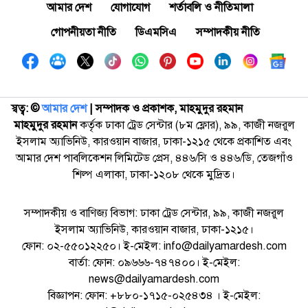
আমার দেশ
যোগাযোগ
শর্তাবলি ও নীতিমালা
গোপনীয়তা নীতি
ডিএমসিএ
সম্পাদকীয় নীতি
স্বত্ব: ©️
আমার দেশ
| সম্পাদক ও প্রকাশক, মাহমুদুর রহমান
মাহমুদুর রহমান
কর্তৃক ঢাকা ট্রেড সেন্টার (৮ম ফ্লোর), ৯৯, কাজী নজরুল
ইসলাম অ্যাভিনিউ, কারওয়ান বাজার, ঢাকা-১২১৫ থেকে প্রকাশিত এবং
আমার দেশ পাবলিকেশন লিমিটেড প্রেস, ৪৪৬/সি ও ৪৪৬/ডি, তেজগাঁও
শিল্প এলাকা, ঢাকা-১২০৮ থেকে মুদ্রিত।
সম্পাদকীয় ও বাণিজ্য বিভাগ: ঢাকা ট্রেড সেন্টার, ৯৯, কাজী নজরুল
ইসলাম অ্যাভিনিউ, কারওয়ান বাজার, ঢাকা-১২১৫।
ফোন: ০২-৫৫০১২২৫০। ই-মেইল: info@dailyamardesh.com
বার্তা: ফোন: ০৯৬৬৬-৭৪৭৪০০। ই-মেইল:
news@dailyamardesh.com
বিজ্ঞাপন: ফোন: +৮৮০-১৭১৫-০২৫৪৩৪ । ই-মেইল: