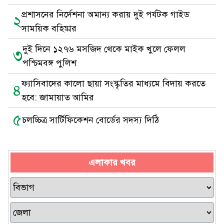
প্রশাসনের নির্দেশনা অমান্য করায় দুই পর্যটক গাইড
২
সাময়িক বহিষ্কার
দুই দিনে ১২৭৬ মসজিদ থেকে মাইক খুলে ফেলল
৩
পশ্চিমবঙ্গ পুলিশ
ফ্যাসিবাদের কালো ছায়া সংস্কৃতির মাধ্যমে বিদায় করতে
৪
হবে: জামায়াত আমির
৫
চলচ্চিত্র সার্টিফিকেশন বোর্ডের সদস্য দিঠি
এলাকার খবর