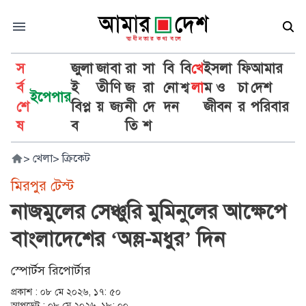
স
জুলা
জা
বা
রা
সা
বি
বি
খে
ইসলা
ফি
আমার
র্ব
ই
তী
ণি
জ
রা
নো
শ্ব
লা
ম ও
চা
দেশ
ইপেপার
শে
বিপ্ল
য়
জ্য
নী
দে
দন
জীবন
র
পরিবার
ষ
ব
তি
শ
>
খেলা
>
ক্রিকেট
মিরপুর টেস্ট
নাজমুলের সেঞ্চুরি মুমিনুলের আক্ষেপে
বাংলাদেশের ‘অম্ল-মধুর’ দিন
স্পোর্টস রিপোর্টার
প্রকাশ :
০৮ মে ২০২৬, ১৭: ৫০
আপডেট :
০৮ মে ২০২৬, ১৮: ০০