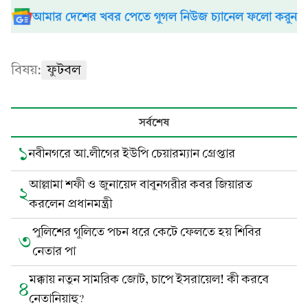
আমার দেশের খবর পেতে গুগল নিউজ চ্যানেল ফলো করুন
বিষয়:
ফুটবল
সর্বশেষ
১
নবীনগরে আ.লীগের ইউপি চেয়ারম্যান গ্রেপ্তার
আল্লামা শফী ও জুনায়েদ বাবুনগরীর কবর জিয়ারত
২
করলেন প্রধানমন্ত্রী
পুলিশের গুলিতে পচন ধরে কেটে ফেলতে হয় শিবির
৩
নেতার পা
মক্কায় নতুন সামরিক জোট, চাপে ইসরায়েল! কী করবে
৪
নেতানিয়াহু?