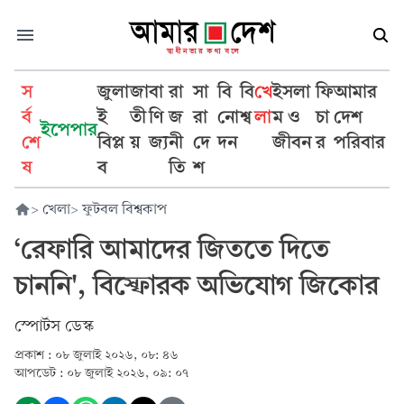
স
জুলা
জা
বা
রা
সা
বি
বি
খে
ইসলা
ফি
আমার
র্ব
ই
তী
ণি
জ
রা
নো
শ্ব
লা
ম ও
চা
দেশ
ইপেপার
শে
বিপ্ল
য়
জ্য
নী
দে
দন
জীবন
র
পরিবার
ষ
ব
তি
শ
>
খেলা
>
ফুটবল বিশ্বকাপ
‘রেফারি আমাদের জিততে দিতে
চাননি', বিস্ফোরক অভিযোগ জিকোর
স্পোর্টস ডেস্ক
প্রকাশ :
০৮ জুলাই ২০২৬, ০৮: ৪৬
আপডেট :
০৮ জুলাই ২০২৬, ০৯: ০৭