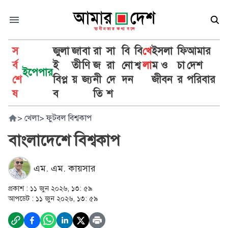
স
জুলা
জা
বা
রা
সা
বি
বি
খে
ইসলা
ফি
আমার
র্ব
ই
তী
ণি
জ
রা
নো
শ্ব
লা
ম ও
চা
দেশ
ইপেপার
শে
বিপ্ল
য়
জ্য
নী
দে
দন
জীবন
র
পরিবার
ষ
ব
তি
শ
>
খেলা
>
ফুটবল বিশ্বকাপ
বাংলাদেশে বিশ্বকাপ
এম. এম. কায়সার
প্রকাশ :
১১ জুন ২০২৬, ১৩: ৫৯
আপডেট :
১১ জুন ২০২৬, ১৩: ৫৯