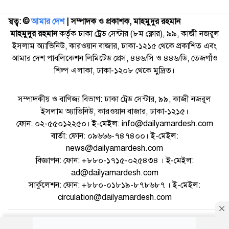
স্বত্ব: ©️
আমার দেশ
| সম্পাদক ও প্রকাশক, মাহমুদুর রহমান
মাহমুদুর রহমান
কর্তৃক ঢাকা ট্রেড সেন্টার (৮ম ফ্লোর), ৯৯, কাজী নজরুল
ইসলাম অ্যাভিনিউ, কারওয়ান বাজার, ঢাকা-১২১৫ থেকে প্রকাশিত এবং
আমার দেশ পাবলিকেশন লিমিটেড প্রেস, ৪৪৬/সি ও ৪৪৬/ডি, তেজগাঁও
শিল্প এলাকা, ঢাকা-১২০৮ থেকে মুদ্রিত।
সম্পাদকীয় ও বাণিজ্য বিভাগ: ঢাকা ট্রেড সেন্টার, ৯৯, কাজী নজরুল
ইসলাম অ্যাভিনিউ, কারওয়ান বাজার, ঢাকা-১২১৫।
ফোন: ০২-৫৫০১২২৫০। ই-মেইল: info@dailyamardesh.com
বার্তা: ফোন: ০৯৬৬৬-৭৪৭৪০০। ই-মেইল:
news@dailyamardesh.com
বিজ্ঞাপন: ফোন: +৮৮০-১৭১৫-০২৫৪৩৪ । ই-মেইল:
ad@dailyamardesh.com
সার্কুলেশন: ফোন: +৮৮০-০১৮১৯-৮৭৮৬৮৭ । ই-মেইল:
circulation@dailyamardesh.com
ওয়েব মেইল
কনভার্টার
আর্কাইভ
বিজ্ঞাপন
সাইটম্যাপ