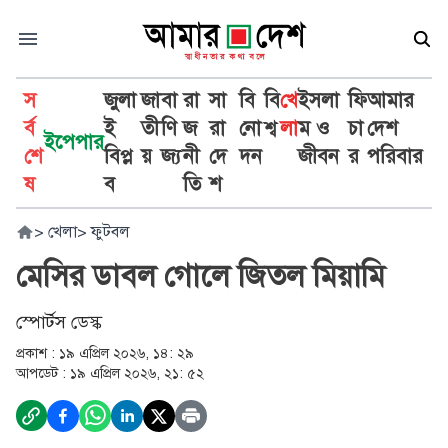
স
জুলা
জা
বা
রা
সা
বি
বি
খে
ইসলা
ফি
আমার
র্ব
ই
তী
ণি
জ
রা
নো
শ্ব
লা
ম ও
চা
দেশ
ইপেপার
শে
বিপ্ল
য়
জ্য
নী
দে
দন
জীবন
র
পরিবার
ষ
ব
তি
শ
>
খেলা
>
ফুটবল
মেসির ডাবল গোলে জিতল মিয়ামি
স্পোর্টস ডেস্ক
প্রকাশ :
১৯ এপ্রিল ২০২৬, ১৪: ২৯
আপডেট :
১৯ এপ্রিল ২০২৬, ২১: ৫২