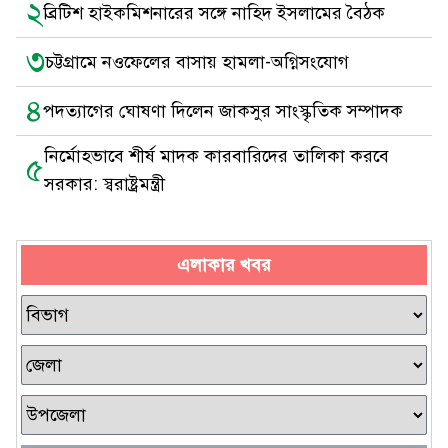
২
ব্রিটিশ হাইকমিশনারের সঙ্গে নাহিদ ইসলামের বৈঠক
৩
চট্টগ্রামে নওফেলের বাসায় হামলা-অগ্নিসংযোগ
৪
পদত্যাগের ঘোষণা দিলেন জাকসুর সাংস্কৃতিক সম্পাদক
নির্মোহভাবে শীর্ষ মাদক কারবারিদের তালিকা করবে
৫
সরকার: স্বরাষ্ট্রমন্ত্রী
এলাকার খবর