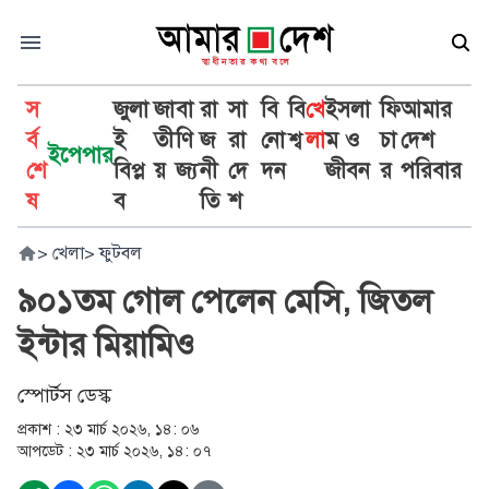
স
জুলা
জা
বা
রা
সা
বি
বি
খে
ইসলা
ফি
আমার
র্ব
ই
তী
ণি
জ
রা
নো
শ্ব
লা
ম ও
চা
দেশ
ইপেপার
শে
বিপ্ল
য়
জ্য
নী
দে
দন
জীবন
র
পরিবার
ষ
ব
তি
শ
>
খেলা
>
ফুটবল
৯০১তম গোল পেলেন মেসি, জিতল
ইন্টার মিয়ামিও
স্পোর্টস ডেস্ক
প্রকাশ :
২৩ মার্চ ২০২৬, ১৪: ০৬
আপডেট :
২৩ মার্চ ২০২৬, ১৪: ০৭