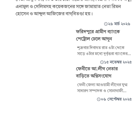
এনামুল ও সেলিমসহ কয়েকজনের সঙ্গে জামায়াত নেতা রিমন
হোসেন ও আব্দুল আজিজের বাগ্‌বিতণ্ডা হয়।
২৬ মার্চ ২০২৬
ফরিদপুরে গ্রামীণ ব্যাংকে
পেট্রোল ঢেলে আগুন
শুক্রবার দিবাগত রাত ৩টা থেকে
সাড়ে ৩টার মধ্যে দুর্বৃত্তরা ব্যাংকের
দরজার সামনে পেট্রোল ঢেলে
১৫ নভেম্বর ২০২৫
আগুন ধরিয়ে দেয়। এতে ভেতরে
ফেনীতে আ.লীগ নেতার
কোনো ক্ষতি হয়নি। দরজার সামনে
বাড়িতে অগ্নিসংযোগ
কালো ধোঁয়া দেখা যায়। এ সময়
দরজার সামনে পেট্রোলের খালি
ফেনী জেলা আওয়ামী লীগের যুগ্ম
বোতল ও পেট্রোল ভেজানো কাপড়
সাধারণ সম্পাদক ও সোনাগাজী
পাওয়া গেছে।'
উপজেলা পরিষদের সাবেক
০৬ সেপ্টেম্বর ২০২৫
চেয়ারম্যান জহির উদ্দিন মাহমুদ
লিপটনের বাড়িতে অগ্নিসংযোগের
ঘটনা ঘটেছে। গতকাল শুক্রবার
রাতে সোনাগাজী উপজেলার
নবাবপুর ইউনিয়নের ফতেহপুর
এলাকায় তার পৈতৃক বাড়িতে এ