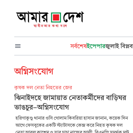
সর্বশেষ
ইপেপার
জুলাই বিপ্লব
অগ্নিসংযোগ
কৃষক দল নেতা নিহতের জের
ঝিনাইদহে জামায়াত নেতাকর্মী‌দের বাড়িঘর
ভাঙচুর-অগ্নিসংযোগ
হরিণাকুণ্ডু থানার ওসি গোলাম কিবরিয়া হাসান জানান, কয়েক দিন
আগে ফেসবুকের একটি স্ট্যাটাসকে কেন্দ্র করে নিহত কৃষক দল
নেতা আবুল কা‌শেম ও তার চাচা নাজের আলী, বিএনপি সমর্থক মন্টু,