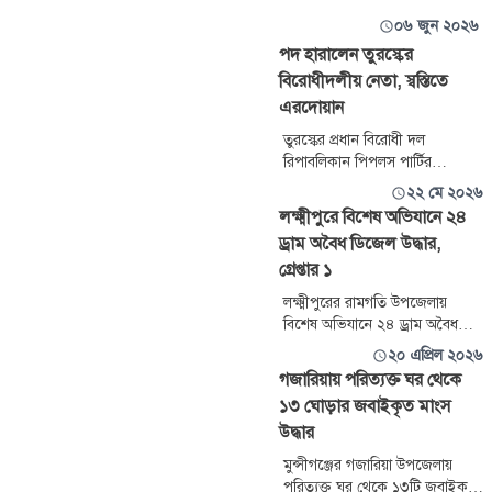
০৬ জুন ২০২৬
পদ হারালেন তুরস্কের
বিরোধীদলীয় নেতা, স্বস্তিতে
এরদোয়ান
তুরস্কের প্রধান বিরোধী দল
রিপাবলিকান পিপলস পার্টির
(সিএইচপি) নেতা ওজগুর ওজেলের
২২ মে ২০২৬
দলীয় প্রধান পদের নির্বাচন বাতিল
লক্ষ্মীপুরে বিশেষ অভিযানে ২৪
করেছেন আঙ্কারার একটি আপিল
ড্রাম অবৈধ ডিজেল উদ্ধার,
আদালত। ২০২৩ সালের যে দলীয়
গ্রেপ্তার ১
কংগ্রেসের মাধ্যমে ওজেল সিএইচপি-
এর চেয়ারম্যান নির্বাচিত হয়েছিলেন,
লক্ষ্মীপুরের রামগতি উপজেলায়
আদালত বৃহস্পতিবার সেটিকে অবৈধ
বিশেষ অভিযানে ২৪ ড্রাম অবৈধ
ঘোষণা করেন। এর ফলে
জ্বালানি তেল (ডিজেল) উদ্ধার করেছে
২০ এপ্রিল ২০২৬
রাজনৈতিকভাবে বেশ সুবিধা
পুলিশ। এ ঘটনায় মজুদ রেখে বেশি
গজারিয়ায় পরিত্যক্ত ঘর থেকে
দামে বিক্রির অভিযোগে এক
১৩ ঘোড়ার জবাইকৃত মাংস
ব্যক্তিকে গ্রেপ্তার করা হয়েছে।
উদ্ধার
মুন্সীগঞ্জের গজারিয়া উপজেলায়
পরিত্যক্ত ঘর থেকে ১৩টি জবাইকৃত