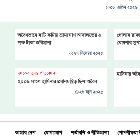
ঘোড়ার মাংস উদ্ধার করা হয়েছে। এ
০৮ এপ্রিল ২০২৬
সময় স্থানীয়দের উপস্থিতি টের পেয়ে
অভিযুক্ত চক্রের সদস্যরা ঘটনাস্থল
থেকে পালিয়ে যায়। একই সঙ্গে
জবাইয়ের জন্য আনা একটি জীবিত
অবৈধভাবে মাটি কাটায় ভ্রাম্যমাণ আদালতের ২
গোলাম রাব্ব
ঘোড়াও উদ্ধার করা হয়েছে।
লক্ষ টাকা জরিমানা
ঘোষণার সুপ
২৭ ডিসেম্বর ২০২৫
দুদকের তদন্ত প্রতিবেদন
হাসিনার অবৈ
২০০৯ সালে হাসিনার প্রধানমন্ত্রিত্ব ছিল অবৈধ
২৬ জুন ২০২৫
আমার দেশ
যোগাযোগ
শর্তাবলি ও নীতিমালা
গোপনীয়তা 