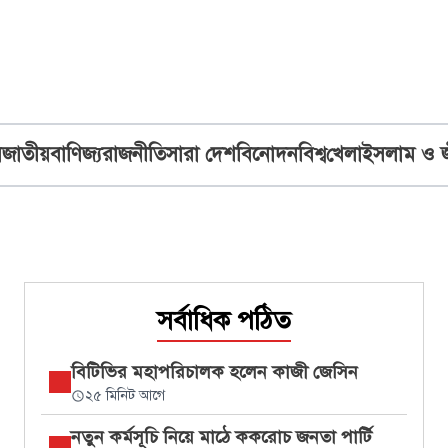
ব
জাতীয়
বাণিজ্য
রাজনীতি
সারা দেশ
বিনোদন
বিশ্ব
খেলা
ইসলাম ও 
সর্বাধিক পঠিত
বিটিভির মহাপরিচালক হলেন কাজী জেসিন
২৫ মিনিট আগে
নতুন কর্মসূচি নিয়ে মাঠে ককরোচ জনতা পার্টি