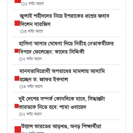
১ ঘণ্টা আগে
জুলাই শহীদদের নিয়ে ইশরাকের প্রশ্নের জবাব
দিলেন সারজিস
৩ ঘণ্টা আগে
হাসিনা আসার ঘোষণা দিয়ে নিরীহ নেতাকর্মীদের
বিপদে ফেলেছেন: কাদের সিদ্দিকী
২ ঘণ্টা আগে
মানবতাবিরোধী অপরাধের মামলায় আসামি
হচ্ছেন ড. জাফর ইকবাল
৪ ঘণ্টা আগে
দুই দেশের সম্পর্ক কোনদিকে যাবে, সিদ্ধান্তটা
ভারতকে নিতে হবে: শামা ওবায়েদ
২ ঘণ্টা আগে
উত্তাল ভারতের ঝাড়খণ্ড, অনড় শিক্ষার্থীরা