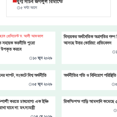
যুগ্ম সচিব জগলুল রিমান্ডে
৫ ঘণ্টা আগে
িহ্যাব প্রেসিডেন্ট ড. আলী আফজাল
বিস্ময়কর অর্থনৈতিক অগ্রগতির গল্প
 সহায়ক করনীতি পুরো
আসছে উত্তর কোরিয়া: প্রতিবেদন
ই উপকৃত করবে
১০ জুন ২০২৬
ের দাপট, সংকটে বিশ্ব অর্থনীতি
অর্থনীতির গতি ও বিনিয়োগ পরিস্থিতি
০৫ জুন ২০২৬
০
্তিশালী করতে চাষযোগ্য এক ইঞ্চি
রিকন্ডিশন্ড গাড়ি আমদানি কমেছে
খা যাবে না: মৎস্যমন্ত্রী
১৪ মে ২০২৬