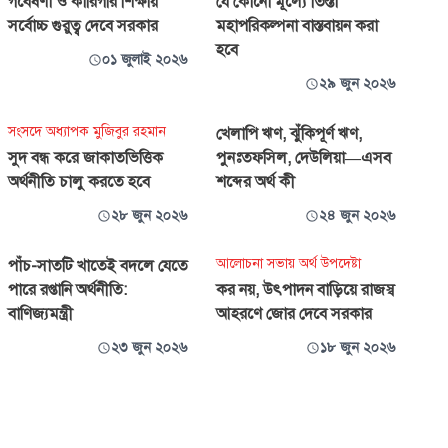
গবেষণা ও কারিগরি শিক্ষায়
যে কোনো মূল্যে তিস্তা
সর্বোচ্চ গুরুত্ব দেবে সরকার
মহাপরিকল্পনা বাস্তবায়ন করা
হবে
০১ জুলাই ২০২৬
২৯ জুন ২০২৬
সংসদে অধ্যাপক মুজিবুর রহমান
খেলাপি ঋণ, ঝুঁকিপূর্ণ ঋণ,
সুদ বন্ধ করে জাকাতভিত্তিক
পুনঃতফসিল, দেউলিয়া—এসব
অর্থনীতি চালু করতে হবে
শব্দের অর্থ কী
২৮ জুন ২০২৬
২৪ জুন ২০২৬
আলোচনা সভায় অর্থ উপদেষ্টা
পাঁচ-সাতটি খাতেই বদলে যেতে
পারে রপ্তানি অর্থনীতি:
কর নয়, উৎপাদন বাড়িয়ে রাজস্ব
বাণিজ্যমন্ত্রী
আহরণে জোর দেবে সরকার
২৩ জুন ২০২৬
১৮ জুন ২০২৬