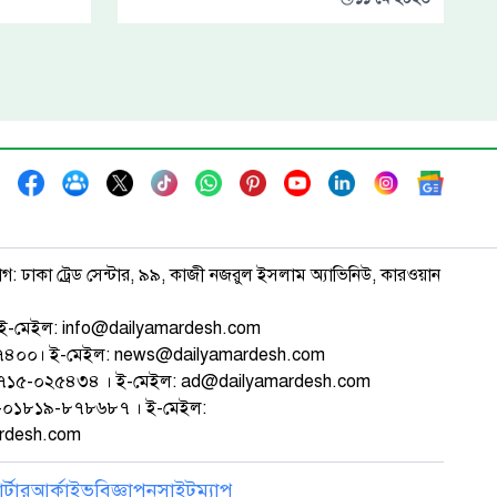
াগ: ঢাকা ট্রেড সেন্টার, ৯৯, কাজী নজরুল ইসলাম অ্যাভিনিউ, কারওয়ান
ই-মেইল: info@dailyamardesh.com
৭৪৭৪০০। ই-মেইল: news@dailyamardesh.com
-১৭১৫-০২৫৪৩৪ । ই-মেইল: ad@dailyamardesh.com
৮০-০১৮১৯-৮৭৮৬৮৭ । ই-মেইল:
ardesh.com
্টার
আর্কাইভ
বিজ্ঞাপন
সাইটম্যাপ