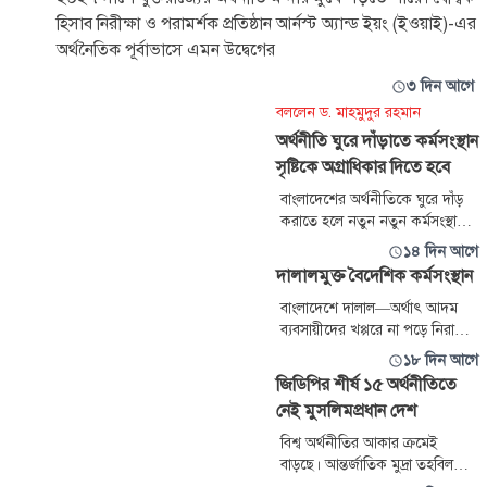
হিসাব নিরীক্ষা ও পরামর্শক প্রতিষ্ঠান আর্নস্ট অ্যান্ড ইয়ং (ইওয়াই)-এর
অর্থনৈতিক পূর্বাভাসে এমন উদ্বেগের
৩ দিন আগে
বললেন ড. মাহমুদুর রহমান
অর্থনীতি ঘুরে দাঁড়াতে কর্মসংস্থান
সৃষ্টিকে অগ্রাধিকার দিতে হবে
বাংলাদেশের অর্থনীতিকে ঘুরে দাঁড়
করাতে হলে নতুন নতুন কর্মসংস্থান
সৃষ্টিকে সর্বোচ্চ অগ্রাধিকার দেওয়ার
১৪ দিন আগে
আহ্বান জানিয়েছেন আমার দেশ
দালালমুক্ত বৈদেশিক কর্মসংস্থান
সম্পাদক ড. মাহমুদুর রহমান। তিনি
বলেন, কর্মসংস্থান সৃষ্টিতে
বাংলাদেশে দালাল—অর্থাৎ আদম
ম্যানুফ্যাকচারিং শিল্প ও কৃষি খাতকে
ব্যবসায়ীদের খপ্পরে না পড়ে নিরাপদে
সর্বোচ্চ গুরুত্ব দিতে হবে। নতুন
বৈদেশিক কর্মসংস্থানের সুযোগ
১৮ দিন আগে
কর্মসংস্থান সৃষ্টি ছাড়া জাতীয় সম
পাওয়া এখনো সাধারণ মানুষের কাছে
জিডিপির শীর্ষ ১৫ অর্থনীতিতে
সহজলভ্য হয়নি কেন—এই প্রশ্ন
নেই মুসলিমপ্রধান দেশ
আমাদের সবাইকে করতে হবে।
সরকারি কাঠামো আছে কাগজে ও
বিশ্ব অর্থনীতির আকার ক্রমেই
কেন্দ্রে; কিন্তু দালাল আছে মাঠে,
বাড়ছে। আন্তর্জাতিক মুদ্রা তহবিল
দরিদ্র যুবকের দরজায়। এই দূরত্ব
(আইএমএফ) ও স্ট্যাটিস্টার সবশেষ