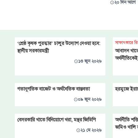
২০ দিন আগে
ঘোচাতে না পারলে প্রবাসী
তথ্যানুযায়ী, বিশ্বের মোট জিডিপির
আকার বর্তমানে প্রায় ১২৩ দশমিক
৬ ট্রিলিয়ন মার্কিন ডলার। ক্রয়ক্ষমতার
সমতা (পিপিপি) অনুযায়ী এর
পরিমাণ প্রায় ২১৯ ট্রিলিয়ন ডলার।
তবে বিশ্ব অর্থনীতির শীর্ষ সারিতে এ
সাক্ষাৎকারে র
‘শ্রেষ্ঠ কৃষক পুরস্কার’ চালুর উদ্যোগ নেওয়া হবে:
স্থানীয় সরকারমন্ত্রী
আবাসন খাতে
অর্থনীতিকে
১৩ জুন ২০২৬
গতানুগতিক বাজেট ও অর্থনৈতিক বাস্তবতা
হরমুজে ইরান
০৯ জুন ২০২৬
বেসরকারি খাতে বিনিয়োগে খরা, মন্থর জিডিপি
অর্থনীতি শক
জমিও খালি রা
২১ মে ২০২৬