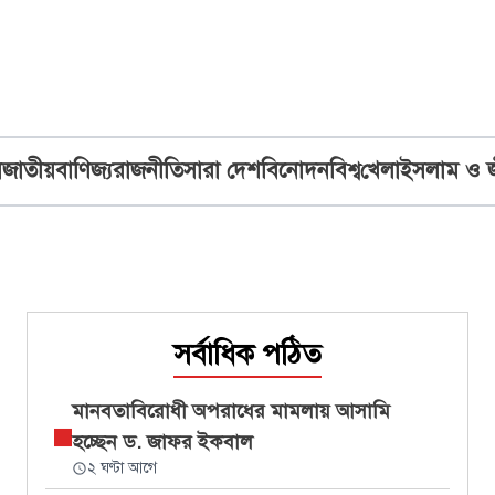
ব
জাতীয়
বাণিজ্য
রাজনীতি
সারা দেশ
বিনোদন
বিশ্ব
খেলা
ইসলাম ও 
সর্বাধিক পঠিত
মানবতাবিরোধী অপরাধের মামলায় আসামি
হচ্ছেন ড. জাফর ইকবাল
২ ঘণ্টা আগে