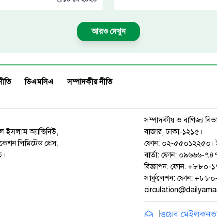
আরও দেখুন
নীতি
ডিএমসিএ
সম্পাদকীয় নীতি
সম্পাদকীয় ও বাণিজ্য বিভ
রুল ইসলাম অ্যাভিনিউ,
বাজার, ঢাকা-১২১৫।
েশন লিমিটেড প্রেস,
ফোন: ০২-৫৫০১২২৫০। 
ত।
বার্তা: ফোন: ০৯৬৬৬-
বিজ্ঞাপন: ফোন: +৮৮০
সার্কুলেশন: ফোন: +৮
circulation@dailyam
ওয়েব মেইল
কনভার