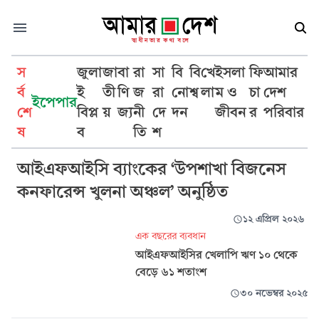
স
জুলা
জা
বা
রা
সা
বি
বি
খে
ইসলা
ফি
আমার
র্ব
ই
তী
ণি
জ
রা
নো
শ্ব
লা
ম ও
চা
দেশ
ইপেপার
শে
বিপ্ল
য়
জ্য
নী
দে
দন
জীবন
র
পরিবার
আইএফআইসি ব্যাংক
ষ
ব
তি
শ
আইএফআইসি ব্যাংকের ‘উপশাখা বিজনেস
কনফারেন্স খুলনা অঞ্চল’ অনুষ্ঠিত
১২ এপ্রিল ২০২৬
এক বছরের ব্যবধান
আইএফআইসির খেলাপি ঋণ ১০ থেকে
বেড়ে ৬১ শতাংশ
৩০ নভেম্বর ২০২৫