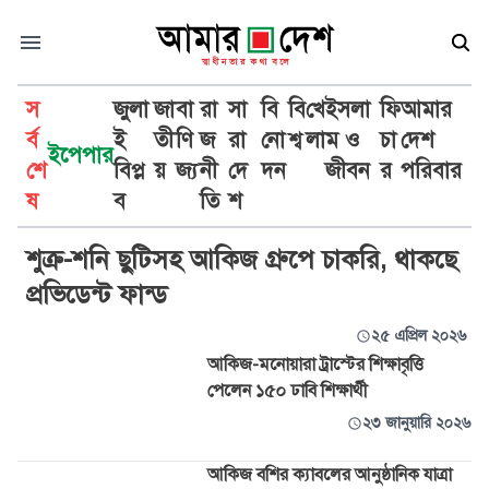
স
জুলা
জা
বা
রা
সা
বি
বি
খে
ইসলা
ফি
আমার
র্ব
ই
তী
ণি
জ
রা
নো
শ্ব
লা
ম ও
চা
দেশ
ইপেপার
শে
বিপ্ল
য়
জ্য
নী
দে
দন
জীবন
র
পরিবার
আকিজ
ষ
ব
তি
শ
শুক্র-শনি ছুটিসহ আকিজ গ্রুপে চাকরি, থাকছে
প্রভিডেন্ট ফান্ড
২৫ এপ্রিল ২০২৬
আকিজ-মনোয়ারা ট্রাস্টের শিক্ষাবৃত্তি
পেলেন ১৫০ ঢাবি শিক্ষার্থী
২৩ জানুয়ারি ২০২৬
আকিজ বশির ক্যাবলের আনুষ্ঠানিক যাত্রা