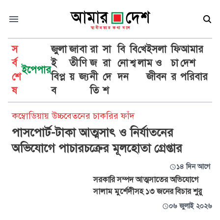
স
জুলা
জা
বা
রা
সা
বি
বি
খে
ইসলা
ফি
আমার
র্ব
ই
তী
ণি
জ
রা
নো
শ্ব
লা
ম ও
চা
দেশ
ইপেপার
শে
বিপ্ল
য়
জ্য
নী
দে
দন
জীবন
র
পরিবার
আত্মসাৎ
ষ
ব
তি
শ
কম্বোডিয়ায় উচ্চবেতনের চাকরির ফাঁদ
পাসপোর্ট-টাকা আত্মসাৎ ও নির্যাতনের
অভিযোগে পাচারচক্রের মূলহোতা গ্রেপ্তার
১৪ দিন আগে
সরকারি সম্পদ আত্মসাতের অভিযোগে
সালাম মুর্শেদীসহ ১৩ জনের বিচার শুরু
০৬ জুলাই ২০২৬