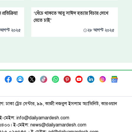
্রতিক্রিয়া
‘বেঁচে থাকতে আবু সাঈদ হত্যার বিচার দেখে
যেতে চাই’
আগস্ট ২০২৫
২৮ আগস্ট ২০২৫
াগ: ঢাকা ট্রেড সেন্টার, ৯৯, কাজী নজরুল ইসলাম অ্যাভিনিউ, কারওয়ান
ই-মেইল: info@dailyamardesh.com
৭৪৭৪০০। ই-মেইল: news@dailyamardesh.com