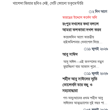
খালেদা জিয়ার ছবিও নেই, সেটি কোনো ডকুমেন্টারি
২ দিন আগে
ভারতের উদ্দেশে কর্নেল অলি
রংপুর দখলের কথা বললে
আমরা কলকাতা দখল করব
কয়েকদিন আগে ভারতীয়
হাইকমিশনার বেনাপোল দিয়ে
বাংলাদেশে এসেছেন। তিনি সুন্দর
১১ জুলাই ২০২৬
কবিতা শোনালেন—একই আকাশ,
আবু সাঈদ
একই বাতাস। যদি আমাদের জন্য
এতই আপনার মায়া হয়, চারিদিকে
আবু সাঈদ—এই জনপদের নতুন
কাঁটাতার কেন দিলেন? আমাদের
মুয়াজ্জিন! যার আজান শুনে
জন্য যদি এতই প্রীতি হয়, কেন
কাতারবন্দি হয়েছিল দেশ! জাতি
১১ জুলাই ২০২৬
প্রত্যেকদিন পুশইন করছেন? আমরা
সোজা হয়ে দাঁড়িয়েছিল রুকু করবে
শহীদ আবু সাঈদের স্মৃতি
কেন ফারাক্কায় পানি পাচ্ছি না?
বলে! এরপর ছাপ্পান্ন হাজার
ভোলেননি তার বন্ধু ও
বর্গমাইলের জায়নামাজে মুক্তির
সহযোদ্ধারা
সিজদা!
গণ-অভ্যুত্থানের প্রথম শহীদ আবু
সাঈদের আত্মত্যাগের দুই বছর পার
হলেও তাঁকে ভুলতে পারেননি তাঁর
০৪ জুলাই ২০২৬