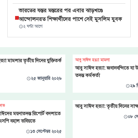
ভারতের যন্তর মন্তরের পর এবার ঝাড়খণ্ডে
আন্দোলনরত শিক্ষার্থীদের পাশে সেই মুসলিম যুবক
২ ঘণ্টা আগে
আবু সাঈদ হত্যা মামলা
যা মামলার তৃতীয় দিনের যুক্তিতর্ক
আবু সাঈদ হত্যা: জবানবন্দিতে যা 
তদন্ত কর্মকর্তা
২৫ জানুয়ারি ২০২৬
২৯ ড
্ষোভ
আবু সাঈদ হত্যা: তৃতীয় দিনের সাক্ষ্য
াঈদের ময়নাতদন্ত রিপোর্ট বদলাতে
০৮ সে
এসপি বহাল তবিয়তে
১৩ সেপ্টেম্বর ২০২৫