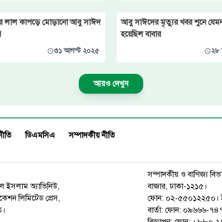
রে লাল কাপড়ে মোড়ানো আবু সাঈদ
আবু সাঈদের মৃত্যুর খবর শুনে যেমন প
ি
হয়েছিল বাবার
৩১ আগস্ট ২০২৫
২৮ 
আরও দেখুন
নীতি
ডিএমসিএ
সম্পাদকীয় নীতি
সম্পাদকীয় ও বাণিজ্য বিভ
রুল ইসলাম অ্যাভিনিউ,
বাজার, ঢাকা-১২১৫।
েশন লিমিটেড প্রেস,
ফোন: ০২-৫৫০১২২৫০। 
ত।
বার্তা: ফোন: ০৯৬৬৬-