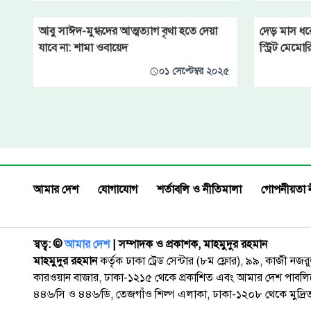
আবু সাঈদ-মুগ্ধদের আত্মত্যাগ বৃথা হতে দেয়া
দেড় মাস ধ
যাবে না: শামা ওবায়েদ
স্ট্রিট মেমোর
০১ সেপ্টেম্বর ২০২৫
আমার দেশ
যোগাযোগ
শর্তাবলি ও নীতিমালা
গোপনীয়তা 
স্বত্ব: ©️
আমার দেশ
| সম্পাদক ও প্রকাশক, মাহমুদুর রহমান
মাহমুদুর রহমান
কর্তৃক ঢাকা ট্রেড সেন্টার (৮ম ফ্লোর), ৯৯, কাজী নজ
কারওয়ান বাজার, ঢাকা-১২১৫ থেকে প্রকাশিত এবং আমার দেশ পাবলিক
৪৪৬/সি ও ৪৪৬/ডি, তেজগাঁও শিল্প এলাকা, ঢাকা-১২০৮ থেকে মুদ্রি