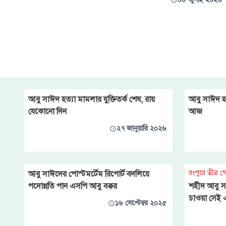
বন্ধু, সহপাঠী, সহযোদ্ধা ও শিক্ষকরা।
ক্যাম্পাসের কৃষ্ণচূড়া ও দেবদারু
সড়ক, ইংরেজি বিভাগের করিডোর,
পরিচিত আড্ডার স্থান, মিডিয়া চত্বর,
স্বাধীনতা স্মারক এবং আন্দোলনের
স্মৃতিবিজড়িত প্রতিটি কোণ আজও
যেন তাঁর উপস্
আবু সাঈদ হত্যা মামলার যুক্তিতর্ক শেষ, রায়
আবু সাঈদ হত্
যেকোনো দিন
আজ
২৭ জানুয়ারি ২০২৬
রংপুরে তীব্র ক
আবু সাঈদের পোস্টমর্টেম রিপোর্ট বদলিয়ে
পদোন্নতি পান এসপি আবু বক্কর
শহীদ আবু স
চাওয়া সেই 
১৬ সেপ্টেম্বর ২০২৫