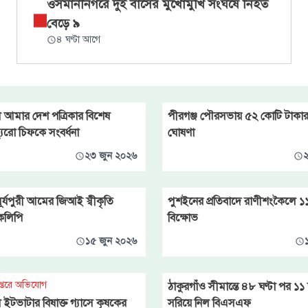
ওসমানীনগরে দুই বাসের মুখোমুখি সংঘর্ষে নিহত
বেড়ে ৯
৪ ঘণ্টা আগে
 আমার দেশ পত্রিকার বিশেষ
পীরগঞ্জ পৌরসভায় ৫২ কোটি টাকা
ব্যুরো চিফকে সংবর্ধনা
ঘোষণা
২৩ জুন ২০২৬
২
ূর্যপুরী আমের জিআই স্বীকৃতি
পুশইনের প্রতিবাদে রাণীশংকৈলে 
রকলিপি
বিক্ষোভ
১৫ জুন ২০২৬
প্তরে অভিযোগ
ঠাকুরগাঁও সীমান্তে ৪৮ ঘণ্টা পর ১
ইটভাটার বিষাক্ত গ্যাসে কৃষকের
সরিয়ে নিল বিএসএফ