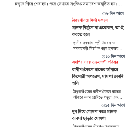
চত্বরে গিয়ে শেষ হয়। পরে সেখানে সংক্ষিপ্ত সমাবেশ অনুষ্ঠিত হয়।
সমাবেশ
৬ দিন আগে
ঠাকুরগাঁওয়ে মির্জা ফখরুল
মাদক নির্মূলে যা প্রয়োজন, তা-ই
করতে হবে
স্থানীয় সরকার, পল্লী উন্নয়ন ও
সমবায়মন্ত্রী মির্জা ফখরুল ইসলাম
আলমগীর বলেছেন, বিভিন্ন
১০ দিন আগে
রাজনৈতিক দল ও সংবাদকর্মীদের
এসপির দ্বারস্থ ভুক্তভোগী পরিবার
নিয়ে মাদকবিরোধী অভিযানকে
রাণীশংকৈলে রাতের আঁধারে
সামাজিক আন্দোলনে পরিণত করতে
কিশোরী অপহরণ, মামলা নেননি
হবে। তাহলেই মাদক নির্মূল করা
সম্ভব হবে। মাদক নির্মূলে সবাইকে
ওসি
ঐক্যবদ্ধ হওয়া উচিত। এর জন্য যা
ঠাকুরগাঁওয়ের রাণীশংকৈলে রাতের
কিছু প্রয়োজন, তা-ই করতে হব
আঁধারে নবম শ্রেণিতে পড়ুয়া এক
কিশোরীকে অপহরণের পর উদ্ধার
১৫ দিন আগে
করা হলেও থানায় মামলা না নেওয়ার
দুধ দিয়ে গোসল করে মাদক
গুরুতর অভিযোগ উঠেছে ভারপ্রাপ্ত
ব্যবসা ছাড়ার ঘোষণা
কর্মকর্তার আমানুল্লাহ আল বারীর
বিরুদ্ধে। ন্যায়বিচার না পেয়ে
ঠাকুরগাঁওয়ের পীরগঞ্জ উপজেলায়