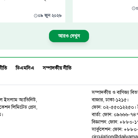
০
০৯ জুন ২০২৬
আরও দেখুন
নীতি
ডিএমসিএ
সম্পাদকীয় নীতি
সম্পাদকীয় ও বাণিজ্য বিভ
রুল ইসলাম অ্যাভিনিউ,
বাজার, ঢাকা-১২১৫।
েশন লিমিটেড প্রেস,
ফোন: ০২-৫৫০১২২৫০। 
ত।
বার্তা: ফোন: ০৯৬৬৬-
বিজ্ঞাপন: ফোন: +৮৮০
সার্কুলেশন: ফোন: +৮
circulation@dailyam