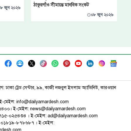
ঠাকুরগাঁও সীমান্তে মানবিক সংকট
৮ জুন ২০২৬
০৮ জুন ২০২৬
াগ: ঢাকা ট্রেড সেন্টার, ৯৯, কাজী নজরুল ইসলাম অ্যাভিনিউ, কারওয়ান
ই-মেইল: info@dailyamardesh.com
৭৪৭৪০০। ই-মেইল: news@dailyamardesh.com
-১৭১৫-০২৫৪৩৪ । ই-মেইল: ad@dailyamardesh.com
৮০-০১৮১৯-৮৭৮৬৮৭ । ই-মেইল:
ardesh.com