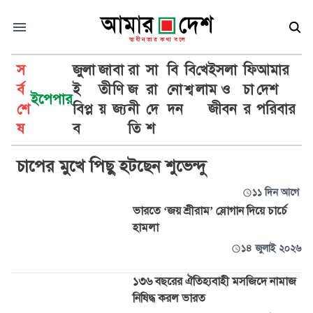
স
জুলা
জা
বা
রা
সা
বি
বি
খে
ইসলা
ফি
আমার
র্ব
ই
তী
ণি
জ
রা
নো
শ্ব
লা
ম ও
চা
দেশ
ইপেপার
শে
বিপ্ল
য়
জ্য
নী
দে
দন
জীবন
র
পরিবার
পশ্চিমবঙ্গ
ষ
ব
তি
শ
চাপের মুখে পিছু হটছেন শুভেন্দু
১১ দিন আগে
ভারতে ‘জয় শ্রীরাম’ স্লোগান দিয়ে চার্চে
হামলা
১৪ জুলাই ২০২৬
১৩৬ বছরের ঐতিহ্যবাহী মসজিদে নামাজ
নিষিদ্ধ করল ভারত