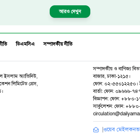
আরও দেখুন
নীতি
ডিএমসিএ
সম্পাদকীয় নীতি
সম্পাদকীয় ও বাণিজ্য বিভ
রুল ইসলাম অ্যাভিনিউ,
বাজার, ঢাকা-১২১৫।
েশন লিমিটেড প্রেস,
ফোন: ০২-৫৫০১২২৫০। 
ত।
বার্তা: ফোন: ০৯৬৬৬-
বিজ্ঞাপন: ফোন: +৮৮০
সার্কুলেশন: ফোন: +৮
circulation@dailyam
ওয়েব মেইল
কনভার