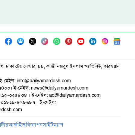
াগ: ঢাকা ট্রেড সেন্টার, ৯৯, কাজী নজরুল ইসলাম অ্যাভিনিউ, কারওয়ান
ই-মেইল: info@dailyamardesh.com
৭৪৭৪০০। ই-মেইল: news@dailyamardesh.com
-১৭১৫-০২৫৪৩৪ । ই-মেইল: ad@dailyamardesh.com
৮০-০১৮১৯-৮৭৮৬৮৭ । ই-মেইল:
ardesh.com
্টার
আর্কাইভ
বিজ্ঞাপন
সাইটম্যাপ