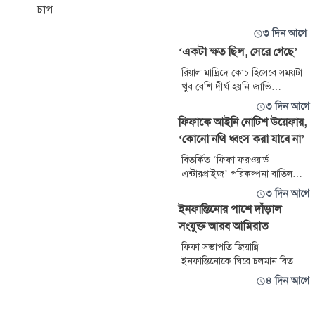
চাপ।
৩ দিন আগে
‘একটা ক্ষত ছিল, সেরে গেছে’
রিয়াল মাদ্রিদে কোচ হিসেবে সময়টা
খুব বেশি দীর্ঘ হয়নি জাভি
আলোনসোর। প্রত্যাশার ভার নিয়ে
৩ দিন আগে
দায়িত্ব নিলেও মাত্র সাত মাসের কিছু
ফিফাকে আইনি নোটিশ উয়েফার,
বেশি সময়ের মধ্যেই বিদায় নিতে
‘কোনো নথি ধ্বংস করা যাবে না’
হয়েছিল রিয়ালের সাবেক এই
খেলোয়াড়কে। তবে সে ব্যর্থতা এখন
বিতর্কিত ‘ফিফা ফরওয়ার্ড
আর তাকে তাড়িয়ে বেড়ায় না।
এন্টারপ্রাইজ’ পরিকল্পনা বাতিল
করলেও বিষয়টি নিয়ে চাপ কমাচ্ছে
৩ দিন আগে
না উয়েফা। এবার ফিফা সভাপতি
ইনফান্তিনোর পাশে দাঁড়াল
জিয়ান্নি ইনফান্তিনোকে কড়া আইনি
সংযুক্ত আরব আমিরাত
নোটিশ পাঠিয়ে সংস্থাটি সতর্ক
করেছে; পরিকল্পনাসংক্রান্ত কোনো
ফিফা সভাপতি জিয়ান্নি
নথি, ই-মেইল বা ডিজিটাল তথ্য যেন
ইনফান্তিনোকে ঘিরে চলমান বিতর্কের
কোনোভাবেই ধ্বংস, মুছে ফেলা বা
মধ্যেই তার প্রতি পূর্ণ সমর্থন
৪ দিন আগে
পরিবর্তন করা না হয়।
জানিয়েছে সংযুক্ত আরব আমিরাত
ফুটবল অ্যাসোসিয়েশন