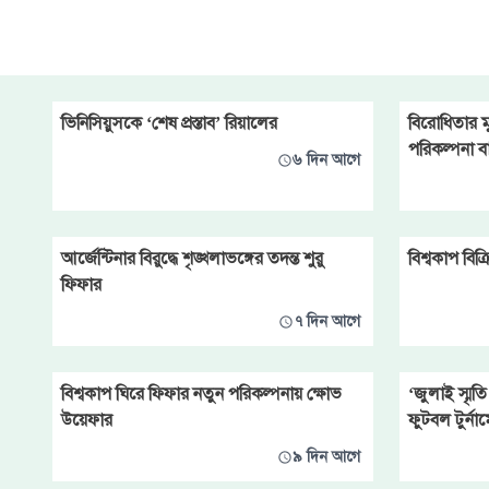
(ইউএইএফএ)। বিতর্কিত ‘ফিফা
ফরোয়ার্ড এন্টারপ্রাইজ’ পরিকল্পনা
প্রত্যাহারের সিদ্ধান্তকে স্বাগত
জানিয়েছে সংস্থাটি।
ভিনিসিয়ুসকে ‘শেষ প্রস্তাব’ রিয়ালের
বিরোধিতার ম
পরিকল্পনা 
৬ দিন আগে
আর্জেন্টিনার বিরুদ্ধে শৃঙ্খলাভঙ্গের তদন্ত শুরু
বিশ্বকাপ বি
ফিফার
৭ দিন আগে
বিশ্বকাপ ঘিরে ফিফার নতুন পরিকল্পনায় ক্ষোভ
‘জুলাই স্মৃত
উয়েফার
ফুটবল টুর্নাম
৯ দিন আগে