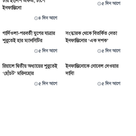
চায় ইংলিশ এফএ, চাপে
৫ দিন আগে
ইনফান্তিনো
৪ দিন আগে
গার্দিওলা-পরবর্তী যুগের যাত্রার
সংস্কারক থেকে বিতর্কিত নেতা
শুরুতেই হার ম্যানসিটির
ইনফান্তিনোর ‘এক দশক’
৫ দিন আগে
৫ দিন আগে
রিয়ালে দ্বিতীয় অধ্যায়ের শুরুতেই
ইনফান্তিনোকে নোবেল দেওয়ার
‘হোঁচট’ মরিনহোর
দাবি!
৫ দিন আগে
৫ দিন আগে