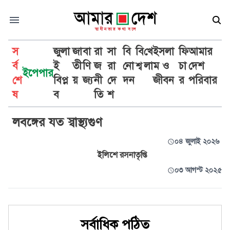
স
জুলা
জা
বা
রা
সা
বি
বি
খে
ইসলা
ফি
আমার
র্ব
ই
তী
ণি
জ
রা
নো
শ্ব
লা
ম ও
চা
দেশ
ইপেপার
শে
বিপ্ল
য়
জ্য
নী
দে
দন
জীবন
র
পরিবার
রান্না
ষ
ব
তি
শ
লবঙ্গের যত স্বাস্থ্যগুণ
০৪ জুলাই ২০২৬
ইলিশে রসনাতৃপ্তি
০৩ আগস্ট ২০২৫
সর্বাধিক পঠিত