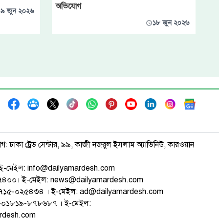
অভিযোগ
১৯ জুন ২০২৬
১৮ জুন ২০২৬
াগ: ঢাকা ট্রেড সেন্টার, ৯৯, কাজী নজরুল ইসলাম অ্যাভিনিউ, কারওয়ান
ই-মেইল: info@dailyamardesh.com
৭৪৭৪০০। ই-মেইল: news@dailyamardesh.com
-১৭১৫-০২৫৪৩৪ । ই-মেইল: ad@dailyamardesh.com
৮০-০১৮১৯-৮৭৮৬৮৭ । ই-মেইল:
ardesh.com