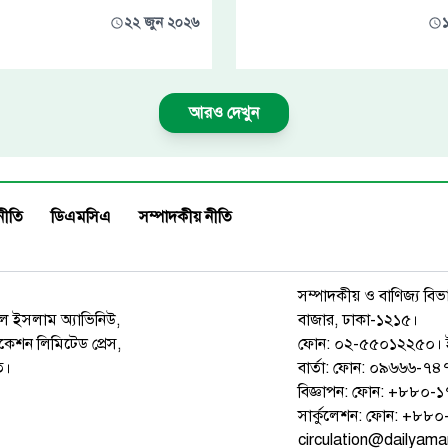
২২ জুন ২০২৬
আরও দেখুন
নীতি
ডিএমসিএ
সম্পাদকীয় নীতি
সম্পাদকীয় ও বাণিজ্য বিভ
রুল ইসলাম অ্যাভিনিউ,
বাজার, ঢাকা-১২১৫।
েশন লিমিটেড প্রেস,
ফোন: ০২-৫৫০১২২৫০। 
ত।
বার্তা: ফোন: ০৯৬৬৬-
বিজ্ঞাপন: ফোন: +৮৮০
সার্কুলেশন: ফোন: +৮
circulation@dailyam