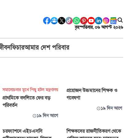
বৃহস্পতিবার, ০৬ আগস্ট ২০২৬
জীবন
ফিচার
আমার দেশ পরিবার
সমালোচনার মুখে পিছু হটল মন্ত্রণালয়
প্রয়োজন উচ্চমানের শিক্ষক ও
প্রাথমিকে বদলিতে ফের বড়
গবেষণা
পরিবর্তন
১৯ দিন আগে
১৯ দিন আগে
চরফ্যাশনে এইচএসসি
শিক্ষকদের রাজনীতিকরণ থেকে