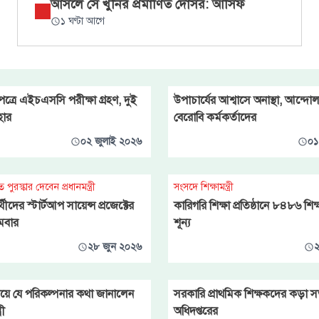
আসলে সে খুনির প্রমাণিত দোসর: আসিফ
১ ঘণ্টা আগে
নপত্রে এইচএসসি পরীক্ষা গ্রহণ, দুই
উপাচার্যের আশ্বাসে অনাস্থা, আন্দো
াহার
বেরোবি কর্মকর্তাদের
০২ জুলাই ২০২৬
০১
পুরস্কার দেবেন প্রধানমন্ত্রী
সংসদে শিক্ষামন্ত্রী
র্থীদের স্টার্টআপ সায়েন্স প্রজেক্টের
কারিগরি শিক্ষা প্রতিষ্ঠানে ৮৪৮৬ শি
মবার
শূন্য
২৮ জুন ২০২৬
২
িয়ে যে পরিকল্পনার কথা জানালেন
সরকারি প্রাথমিক শিক্ষকদের কড়া সতর
রী
অধিদপ্তরের