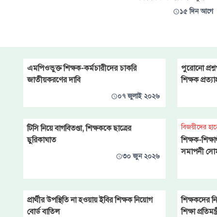
জানানো হয়। প্রজ্ঞ
জন্য তলব করেছে মাধ্যমিক ও উচ্চ
১৫ দিন আগে
শিক্ষা অধিদপ্তর (মাউশি)। কারণ
দর্শানোর নোটিশের সন্তোষজনক
জবাব না দেওয়ায় এ সিদ্ধান্ত নেওয়া
হয়েছে বলে মাউশির কলেজ শাখা-৩
থেকে জারি করা এক অফিস
আদেশে জানানো হয়। বুধবার
এমপিওভুক্ত শিক্ষক-কর্মচারীদের চাকরি
পুরোনো প্রশ্
মাউশির উপপরিচালক শফি মা
জাতীয়করণের দাবি
শিক্ষক প্রত্য
০৭ জুলাই ২০২৬
বিজয়ীদের হাতে 
টিসি নিয়ে বাগবিতণ্ডা, শিক্ষককে ছাত্রের
ছুরিকাঘাত
শিক্ষক-শিক্ষা
সমাপনী সো
৩০ জুন ২০২৬
প্রার্থীর উপস্থিতি না হওয়ায় ইবির শিক্ষক নিয়োগ
শিক্ষকদের ন
বোর্ড বাতিল
শিক্ষা প্রতিমন্ত্