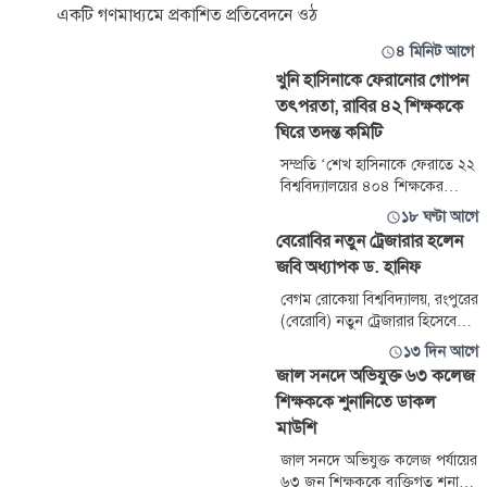
একটি গণমাধ্যমে প্রকাশিত প্রতিবেদনে ওঠ
৪ মিনিট আগে
খুনি হাসিনাকে ফেরানোর গোপন
তৎপরতা, রাবির ৪২ শিক্ষককে
ঘিরে তদন্ত কমিটি
সম্প্রতি ‘শেখ হাসিনাকে ফেরাতে ২২
বিশ্ববিদ্যালয়ের ৪০৪ শিক্ষকের
গোপন তৎপরতা’ শিরোনামে একটি
১৮ ঘণ্টা আগে
অনুসন্ধানী প্রতিবেদন প্রকাশ করেছে
বেরোবির নতুন ট্রেজারার হলেন
একটি সংবাদমাধ্যম। সেখানে
জবি অধ্যাপক ড. হানিফ
রাজশাহী বিশ্ববিদ্যালয়ের (রাবি) ৪২
জন শিক্ষকের নাম উল্লেখ করা
বেগম রোকেয়া বিশ্ববিদ্যালয়, রংপুরের
হয়েছে। সংবাদ প্রকাশের পর বিষয়টি
(বেরোবি) নতুন ট্রেজারার হিসেবে
বিশ্ববিদ্যালয় প্রশাসনের নজরে
নিয়োগ পেয়েছেন জগন্নাথ
১৩ দিন আগে
আসে। প্রতিবেদনে
বিশ্ববিদ্যালয়ের (জবি) গণিত
জাল সনদে অভিযুক্ত ৬৩ কলেজ
বিভাগের অধ্যাপক ড. মো. আবু
শিক্ষককে শুনানিতে ডাকল
হানিফ সরকার। গতকাল বৃহস্পতিবার
মাউশি
শিক্ষা মন্ত্রণালয়ের মাধ্যমিক ও উচ্চ
শিক্ষা বিভাগ থেকে জারি করা এক
জাল সনদে অভিযুক্ত কলেজ পর্যায়ের
প্রজ্ঞাপনে এই নিয়োগের কথা
৬৩ জন শিক্ষককে ব্যক্তিগত শুনানির