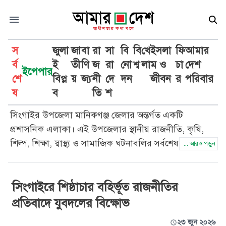
স
জুলা
জা
বা
রা
সা
বি
বি
খে
ইসলা
ফি
আমার
র্ব
ই
তী
ণি
জ
রা
নো
শ্ব
লা
ম ও
চা
দেশ
ইপেপার
শে
বিপ্ল
য়
জ্য
নী
দে
দন
জীবন
র
পরিবার
সিংগাইর
ষ
ব
তি
শ
সিংগাইর উপজেলা মানিকগঞ্জ জেলার অন্তর্গত একটি
প্রশাসনিক এলাকা। এই উপজেলার স্থানীয় রাজনীতি, কৃষি,
শিল্প, শিক্ষা, স্বাস্থ্য ও সামাজিক ঘটনাবলির সর্বশেষ খবর
... আরও পড়ুন
আমার দেশ সততা ও নিষ্ঠার সাথে প্রকাশ করে। সিংগাইর
উপজেলার প্রতিটি গুরুত্বপূর্ণ ঘটনার আপডেট পেতে আমার দেশ
সিংগাইরে শিষ্ঠাচার বহির্ভূত রাজনীতির
পড়ুন।
প্রতিবাদে যুবদলের বিক্ষোভ
২৩ জুন ২০২৬