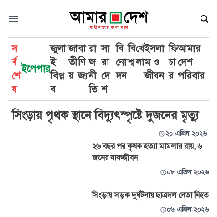
স
জুলা
জা
বা
রা
সা
বি
বি
খে
ইসলা
ফি
আমার
র্ব
ই
তী
ণি
জ
রা
নো
শ্ব
লা
ম ও
চা
দেশ
ইপেপার
শে
বিপ্ল
য়
জ্য
নী
দে
দন
জীবন
র
পরিবার
সিংড়া
ষ
ব
তি
শ
সিংড়ায় পৃথক স্থানে বিদ্যুৎস্পৃষ্টে দুজনের মৃত্যু
২০ এপ্রিল ২০২৬
২৬ বছর পর কৃষক হত্যা মামলার রায়, ৬
জনের যাবজ্জীবন
০৮ এপ্রিল ২০২৬
সিংড়ায় সড়ক দুর্ঘটনায় ছাত্রদল নেতা নিহত
০৬ এপ্রিল ২০২৬