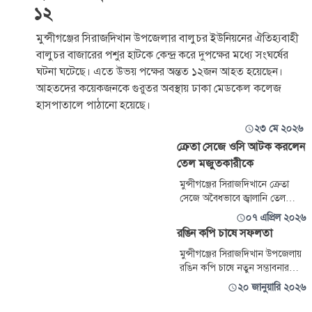
১২
মুন্সীগঞ্জের সিরাজদিখান উপজেলার বালুচর ইউনিয়নের ঐতিহ্যবাহী
বালুচর বাজারের পশুর হাটকে কেন্দ্র করে দুপক্ষের মধ্যে সংঘর্ষের
ঘটনা ঘটেছে। এতে উভয় পক্ষের অন্তত ১২জন আহত হয়েছেন।
আহতদের কয়েকজনকে গুরুতর অবস্থায় ঢাকা মেডকেল কলেজ
হাসপাতালে পাঠানো হয়েছে।
২৩ মে ২০২৬
ক্রেতা সেজে ওসি আটক করলেন
তেল মজুতকারীকে
মুন্সীগঞ্জের সিরাজদিখানে ক্রেতা
সেজে অবৈধভাবে জ্বালানি তেল
মজুত ও অতিরিক্ত দামে বিক্রির
০৭ এপ্রিল ২০২৬
অভিযোগে এক ব্যবসায়ীকে আটক
রঙিন কপি চাষে সফলতা
করলেন ওসি। পরে তাকে ভ্রাম্যমাণ
আদালত বসিয়ে জরিমানা করা হয়।
মুন্সীগঞ্জের সিরাজদিখান উপজেলায়
রঙিন কপি চাষে নতুন সম্ভাবনার
দুয়ার খুলে দিয়েছেন কৃষক সেলিম
২০ জানুয়ারি ২০২৬
শেখ। ব্যতিক্রমী চিন্তা, আধুনিক কৃষি
প্রযুক্তি আর অদম্য পরিশ্রমের সমন্বয়ে