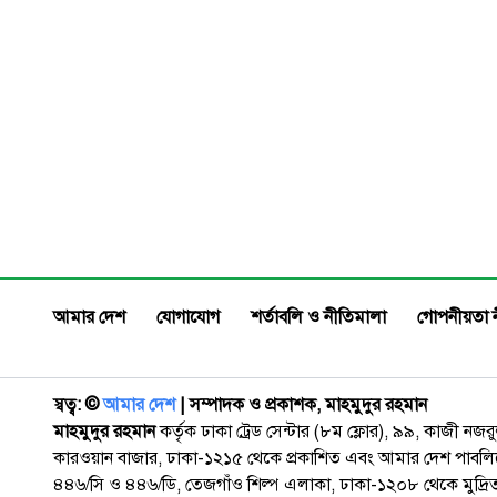
তিনি আজ এলাকার একজন সফল
কৃষক।
আমার দেশ
যোগাযোগ
শর্তাবলি ও নীতিমালা
গোপনীয়তা 
স্বত্ব: ©️
আমার দেশ
| সম্পাদক ও প্রকাশক, মাহমুদুর রহমান
মাহমুদুর রহমান
কর্তৃক ঢাকা ট্রেড সেন্টার (৮ম ফ্লোর), ৯৯, কাজী নজ
কারওয়ান বাজার, ঢাকা-১২১৫ থেকে প্রকাশিত এবং আমার দেশ পাবলিক
৪৪৬/সি ও ৪৪৬/ডি, তেজগাঁও শিল্প এলাকা, ঢাকা-১২০৮ থেকে মুদ্রি