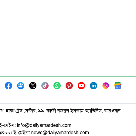
াগ: ঢাকা ট্রেড সেন্টার, ৯৯, কাজী নজরুল ইসলাম অ্যাভিনিউ, কারওয়ান
ই-মেইল: info@dailyamardesh.com
৭৪৭৪০০। ই-মেইল: news@dailyamardesh.com