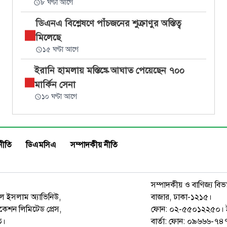
৮ ঘণ্টা আগে
ডিএনএ বিশ্লেষণে পাঁচজনের শুক্রাণুর অস্তিত্ব
মিলেছে
১৫ ঘণ্টা আগে
ইরানি হামলায় মস্তিষ্কে আঘাত পেয়েছেন ৭০০
মার্কিন সেনা
১০ ঘণ্টা আগে
নীতি
ডিএমসিএ
সম্পাদকীয় নীতি
সম্পাদকীয় ও বাণিজ্য বিভ
রুল ইসলাম অ্যাভিনিউ,
বাজার, ঢাকা-১২১৫।
েশন লিমিটেড প্রেস,
ফোন: ০২-৫৫০১২২৫০। 
ত।
বার্তা: ফোন: ০৯৬৬৬-