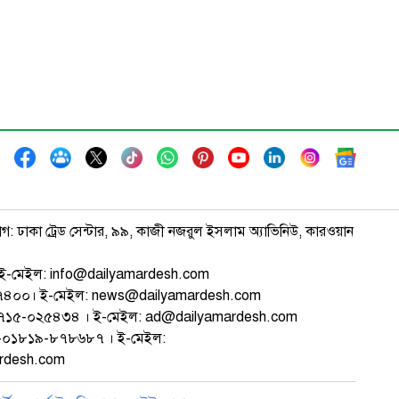
াগ: ঢাকা ট্রেড সেন্টার, ৯৯, কাজী নজরুল ইসলাম অ্যাভিনিউ, কারওয়ান
ই-মেইল: info@dailyamardesh.com
৭৪৭৪০০। ই-মেইল: news@dailyamardesh.com
-১৭১৫-০২৫৪৩৪ । ই-মেইল: ad@dailyamardesh.com
৮০-০১৮১৯-৮৭৮৬৮৭ । ই-মেইল:
ardesh.com