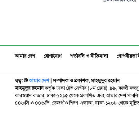
চেয়ারম্যান মো. শাহজাহান
মনোনয়নপত্র দাখিল করেছেন।
আমার দেশ
যোগাযোগ
শর্তাবলি ও নীতিমালা
গোপনীয়তা 
স্বত্ব: ©️
আমার দেশ
| সম্পাদক ও প্রকাশক, মাহমুদুর রহমান
মাহমুদুর রহমান
কর্তৃক ঢাকা ট্রেড সেন্টার (৮ম ফ্লোর), ৯৯, কাজী নজ
কারওয়ান বাজার, ঢাকা-১২১৫ থেকে প্রকাশিত এবং আমার দেশ পাবলিক
৪৪৬/সি ও ৪৪৬/ডি, তেজগাঁও শিল্প এলাকা, ঢাকা-১২০৮ থেকে মুদ্রি