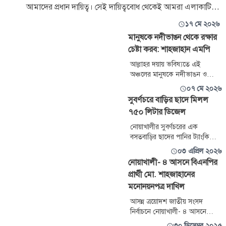
আমাদের প্রধান দায়িত্ব। সেই দায়িত্ববোধ থেকেই আমরা এলাকাটি
পরিদর্শনে এসেছি
১৭ মে ২০২৬
মানুষকে নদীভাঙন থেকে রক্ষার
চেষ্টা করব: শাহজাহান এমপি
আল্লাহর দয়ায় ভবিষ্যতে এই
অঞ্চলের মানুষকে নদীভাঙন ও
প্রাকৃতিক দুর্যোগ থেকে রক্ষার চেষ্টা
০৭ মে ২০২৬
করব ইনশাল্লাহ। আগামী বর্ষাতে
সুবর্ণচরে বাড়ির ছাদে মিলল
যাতে ব্যাপক ক্ষয়ক্ষতি না হয়, সে
৭৫০ লিটার ডিজেল
জন্য ক্ষতি রোধে আপাতত জিও ব্যাগ
দিচ্ছি। যে সকল এলাকায় ভাঙনের
নোয়াখালীর সুবর্ণচরের এক
ঝুঁকি বেশি এই স্পটগুলোতে
বসতবাড়ির ছাদের পানির ট্যাংকিতে
আপাতত জিও ব্যাক দিব। পরবর্তীতে
অবৈধভাবে মজুত রাখা ৭৫০ লিটার
০৩ এপ্রিল ২০২৬
এটাকে পারমানান্ট সলিউশনের ব্যবস
ডিজেল জব্দ করেছে প্রশাসন। এ
নোয়াখালী- ৪ আসনে বিএনপির
ঘটনায় সংশ্লিষ্ট এক ব্যক্তিকে
প্রার্থী মো. শাহজাহানের
জরিমানাও করা হয়েছে। বৃহস্পতিবার
মনোনয়নপত্র দাখিল
(২ এপ্রিল) রাতে গোপন সংবাদের
ভিত্তিতে অভিযান পরিচালনা করেন
আসন্ন ত্রয়োদশ জাতীয় সংসদ
নির্বাহী ম্যাজিস্ট্রেট ও সুবর্ণচর
নির্বাচনে নোয়াখালী- ৪ আসনে
উপজেলা নির্বাহী কর্মকর্তা (ইউএনও)
বিএনপির প্রার্থী ও দলের ভাইস
৩০ ডিসেম্বর ২০২৫