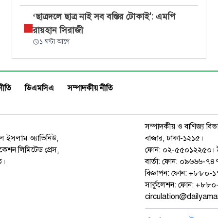
‘ছাত্রদলে ছাত্র নাই সব বস্তির টোকাই': এমপি
রায়হান সিরাজী
১ ঘণ্টা আগে
নীতি
ডিএমসিএ
সম্পাদকীয় নীতি
সম্পাদকীয় ও বাণিজ্য বিভ
রুল ইসলাম অ্যাভিনিউ,
বাজার, ঢাকা-১২১৫।
েশন লিমিটেড প্রেস,
ফোন: ০২-৫৫০১২২৫০। 
ত।
বার্তা: ফোন: ০৯৬৬৬-
বিজ্ঞাপন: ফোন: +৮৮০
সার্কুলেশন: ফোন: +৮
circulation@dailyam