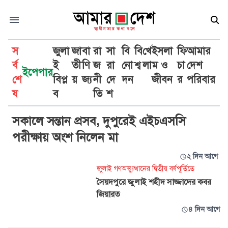
স
জুলা
জা
বা
রা
সা
বি
বি
খে
ইসলা
ফি
আমার
র্ব
ই
তী
ণি
জ
রা
নো
শ্ব
লা
ম ও
চা
দেশ
ইপেপার
শে
বিপ্ল
য়
জ্য
নী
দে
দন
জীবন
র
পরিবার
সৈয়দপুর
ষ
ব
তি
শ
সকালে সন্তান প্রসব, দুপুরেই এইচএসসি
পরীক্ষায় অংশ নিলেন মা
২ দিন আগে
জুলাই গণঅভ্যুত্থানের দ্বিতীয় বর্ষপূর্তিতে
সৈয়দপুরে জুলাই শহীদ সাজ্জাদের কবর
জিয়ারত
৪ দিন আগে