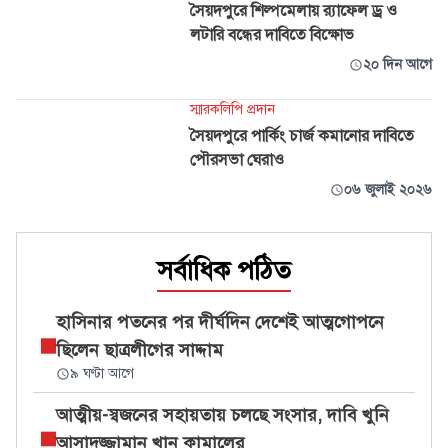
সৈয়দপুরে শিল্পমেলায় র‍্যাফেল ড্র ও
লটারি বন্ধের দাবিতে বিক্ষোভ
২০ দিন আগে
স্মারকলিপি প্রদান
সৈয়দপুরে পার্কিং চার্জ কমানোর দাবিতে
পৌরসভা ঘেরাও
০৬ জুলাই ২০২৬
সর্বাধিক পঠিত
হাসিনার পতনের পর দীর্ঘদিন দেশেই আত্মগোপনে
ছিলেন ছাত্রলীগের সাদ্দাম
৯ ঘণ্টা আগে
আত্মীয়-স্বজনের সহায়তায় চলছে সংসার, দাবি খুনি
আসাদুজ্জামান খান কামালের