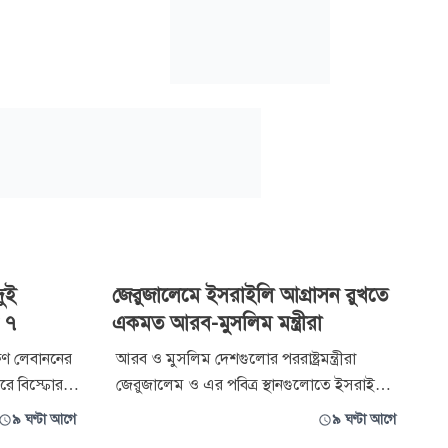
ুই
জেরুজালেমে ইসরাইলি আগ্রাসন রুখতে
 ৭
একমত আরব-মুসলিম মন্ত্রীরা
ষিণ লেবাননের
আরব ও মুসলিম দেশগুলোর পররাষ্ট্রমন্ত্রীরা
ে বিস্ফোরণে
জেরুজালেম ও এর পবিত্র স্থানগুলোতে ইসরাইলি
হত এবং আরও
আগ্রাসন নথিভুক্ত করার জন্য একটি স্থায়ী ব্যবস্থা
৯ ঘণ্টা আগে
৯ ঘণ্টা আগে
গঠনে একমত হয়েছেন। বুধবার জর্ডানের রাজধানী