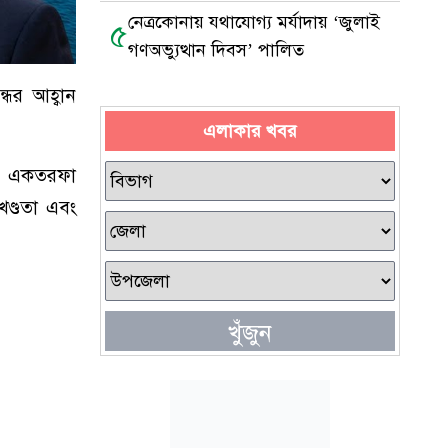
সাংবাদিককে মারধর
নেত্রকোনায় যথাযোগ্য মর্যাদায় ‘জুলাই
৫
গণঅভ্যুত্থান দিবস’ পালিত
ধের আহ্বান
এলাকার খবর
রদের একতরফা
খণ্ডতা এবং
খুঁজুন