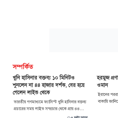
সম্পর্কিত
খুনি হাসিনার বক্তব্য ১০ মিনিটও
হরমুজ প্র
শুনলেন না ৪৪ হাজার দর্শক, বের হয়ে
ওমান
গেলেন লাইভ থেকে
ইরানের পররাষ্
বাকায়ি জানি
ভারতীয় গণমাধ্যমে ফ্যাসিস্ট খুনি হাসিনার বক্তব্য
চলাচলের এক
প্রচারের সময় লাইভ সম্প্রচার থেকে প্রায় ৪৪
নিয়ে ইরান 
হাজার দর্শক বেরিয়ে যাওয়ার খবর ঘিরে সামাজিক
৫ ঘণ্টা আগে