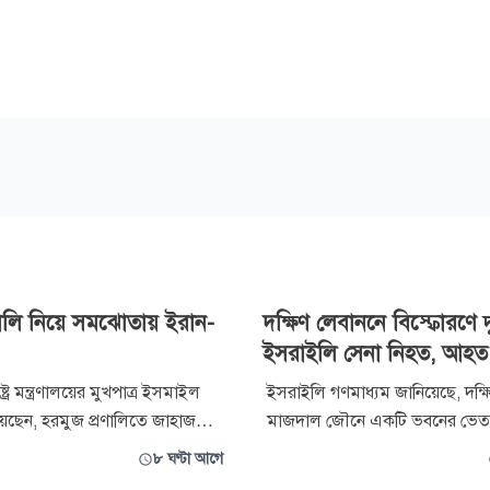
ণালি নিয়ে সমঝোতায় ইরান-
দক্ষিণ লেবাননে বিস্ফোরণে দ
ইসরাইলি সেনা নিহত, আহত
ট্র মন্ত্রণালয়ের মুখপাত্র ইসমাইল
ইসরাইলি গণমাধ্যম জানিয়েছে, দক্
য়েছেন, হরমুজ প্রণালিতে জাহাজ
মাজদাল জৌনে একটি ভবনের ভেতর
টি নৌপথের ভৌগোলিক বৈশিষ্ট্য
বেশ কয়েকজন ইসরাইলি সৈন্য নি
৮ ঘণ্টা আগে
ও ওমান সমঝোতায় পৌঁছেছে। খবর
কয়েকজন আহত হয়েছেন। বুধবার লেবাননভিত্তিক