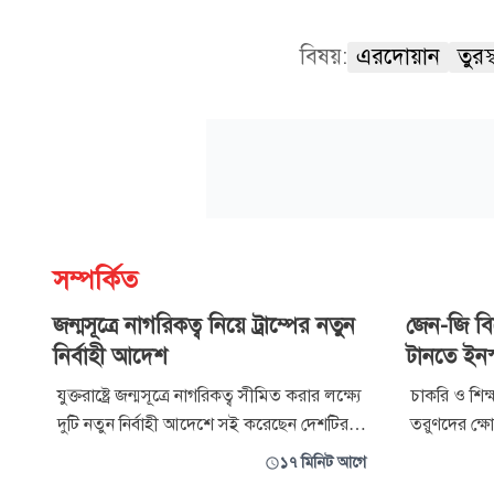
বিষয়:
এরদোয়ান
তুরস্
সম্পর্কিত
জন্মসূত্রে নাগরিকত্ব নিয়ে ট্রাম্পের নতুন
জেন-জি বিক
নির্বাহী আদেশ
টানতে ইনস্
যুক্তরাষ্ট্রে জন্মসূত্রে নাগরিকত্ব সীমিত করার লক্ষ্যে
চাকরি ও শিক
দুটি নতুন নির্বাহী আদেশে সই করেছেন দেশটির
তরুণদের ক্
প্রেসিডেন্ট ডোনাল্ড ট্রাম্প। সম্প্রতি সংবিধান অনুযায়ী
তরুণদের মন
১৭ মিনিট আগে
জন্মসূত্রে নাগরিকত্বের অধিকার বহাল রাখার রায়
নতুন কৌশল নিয