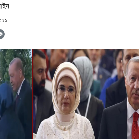
াইন
: ১১