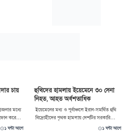
রদার চায়
হুথিদের হামলায় ইয়েমেনে ৩০ সেনা
নিহত, আহত অর্ধশতাধিক
্তেজনার মধ্যে
ইয়েমেনের মধ্য ও পূর্বাঞ্চলে ইরান-সমর্থিত হুথি
কে ফোন করেছেন
বিদ্রোহীদের পৃথক হামলায় দেশটির সরকারি
তানিয়াহু। এ
বাহিনীর অন্তত ৩০ সেনা নিহত হয়েছেন। এসব
১ ঘণ্টা আগে
১ ঘণ্টা আগে
স্থিতি নিয়ে
হামলায় আহত হয়েছেন আরো অর্ধশতাধিক সেনা।