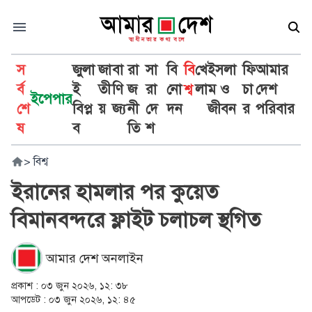
স
জুলা
জা
বা
রা
সা
বি
বি
খে
ইসলা
ফি
আমার
র্ব
ই
তী
ণি
জ
রা
নো
শ্ব
লা
ম ও
চা
দেশ
ইপেপার
শে
বিপ্ল
য়
জ্য
নী
দে
দন
জীবন
র
পরিবার
ষ
ব
তি
শ
>
বিশ্ব
ইরানের হামলার পর কুয়েত
বিমানবন্দরে ফ্লাইট চলাচল স্থগিত
আমার দেশ অনলাইন
প্রকাশ :
০৩ জুন ২০২৬, ১২: ৩৮
আপডেট :
০৩ জুন ২০২৬, ১২: ৪৫