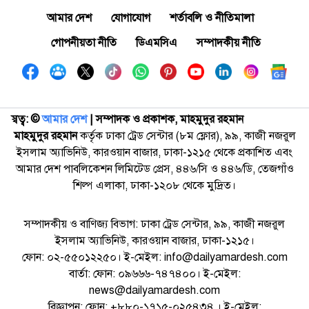
আমার দেশ
যোগাযোগ
শর্তাবলি ও নীতিমালা
গোপনীয়তা নীতি
ডিএমসিএ
সম্পাদকীয় নীতি
স্বত্ব: ©️
আমার দেশ
| সম্পাদক ও প্রকাশক, মাহমুদুর রহমান
মাহমুদুর রহমান
কর্তৃক ঢাকা ট্রেড সেন্টার (৮ম ফ্লোর), ৯৯, কাজী নজরুল
ইসলাম অ্যাভিনিউ, কারওয়ান বাজার, ঢাকা-১২১৫ থেকে প্রকাশিত এবং
আমার দেশ পাবলিকেশন লিমিটেড প্রেস, ৪৪৬/সি ও ৪৪৬/ডি, তেজগাঁও
শিল্প এলাকা, ঢাকা-১২০৮ থেকে মুদ্রিত।
সম্পাদকীয় ও বাণিজ্য বিভাগ: ঢাকা ট্রেড সেন্টার, ৯৯, কাজী নজরুল
ইসলাম অ্যাভিনিউ, কারওয়ান বাজার, ঢাকা-১২১৫।
ফোন: ০২-৫৫০১২২৫০। ই-মেইল: info@dailyamardesh.com
বার্তা: ফোন: ০৯৬৬৬-৭৪৭৪০০। ই-মেইল:
news@dailyamardesh.com
বিজ্ঞাপন: ফোন: +৮৮০-১৭১৫-০২৫৪৩৪ । ই-মেইল: