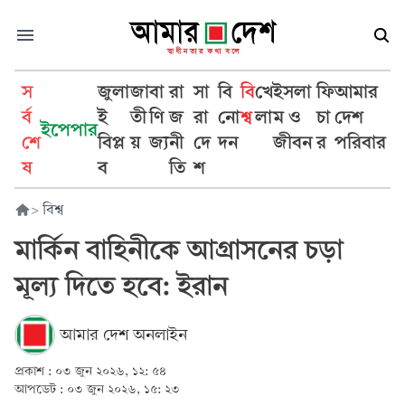
স
জুলা
জা
বা
রা
সা
বি
বি
খে
ইসলা
ফি
আমার
র্ব
ই
তী
ণি
জ
রা
নো
শ্ব
লা
ম ও
চা
দেশ
ইপেপার
শে
বিপ্ল
য়
জ্য
নী
দে
দন
জীবন
র
পরিবার
ষ
ব
তি
শ
>
বিশ্ব
মার্কিন বাহিনীকে আগ্রাসনের চড়া
মূল্য দিতে হবে: ইরান
আমার দেশ অনলাইন
প্রকাশ :
০৩ জুন ২০২৬, ১২: ৫৪
আপডেট :
০৩ জুন ২০২৬, ১৫: ২৩