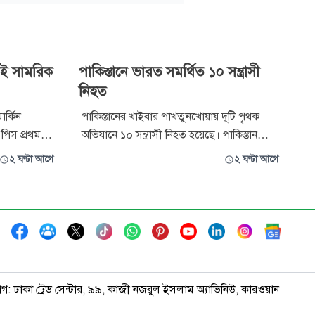
য়েই সামরিক
পাকিস্তানে ভারত সমর্থিত ১০ সন্ত্রাসী
নিহত
ার্কিন
পাকিস্তানের খাইবার পাখতুনখোয়ায় দুটি পৃথক
ব পিস প্রথম
অভিযানে ১০ সন্ত্রাসী নিহত হয়েছে। পাকিস্তান
স্তূপে পরিণত
সেনাবাহিনীর গণমাধ্যম শাখা আন্তঃবাহিনী
২ ঘণ্টা আগে
২ ঘণ্টা আগে
বকাঠামো নয়,
জনসংযোগ পরিদপ্তর (আইএসপিআর) শুক্রবার এক
ে একটি সামরিক
বিবৃতিতে একথা জানায়। বিবৃতিতে বলা হয়,
পর্কে অবগত
একদিন আগে খাইবার পাখতুনখোয়ায় দুটি পৃথক
সংঘর্ষে ১০ জন সন্ত্রাসী নিহত হয়েছে।
াগ: ঢাকা ট্রেড সেন্টার, ৯৯, কাজী নজরুল ইসলাম অ্যাভিনিউ, কারওয়ান