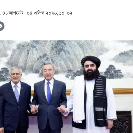
৯: ৪৮
আপডেট :
০৪ এপ্রিল ২০২৬, ১০: ০২