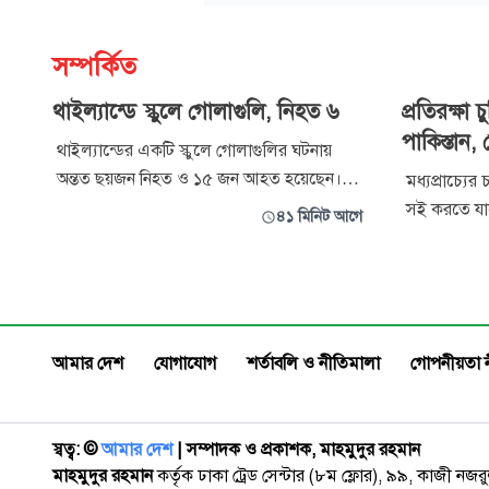
সম্পর্কিত
থাইল্যান্ডে স্কুলে গোলাগুলি, নিহত ৬
প্রতিরক্ষা 
পাকিস্তান,
থাইল্যান্ডের একটি স্কুলে গোলাগুলির ঘটনায়
অন্তত ছয়জন নিহত ও ১৫ জন আহত হয়েছেন।
মধ্যপ্রাচ্যের
দেশটির জাতীয় পুলিশের মুখপাত্র ত্রাইরং ফিওফান
সই করতে যাচ
৪১ মিনিট আগে
বলেছেন, শুক্রবার ব্যাংককের উত্তর-পশ্চিম
আজ শুক্রবার স
উপকণ্ঠে ব্যাং ক্রুয়াই জেলার দেবসিরিন ননথাবুরি
বৈঠকে একটি য
স্কুলে এই ঘটনা ঘটে। এই ঘটনায় সন্দেহভাজন
সরকারি সফরে
বন্দুকধারীও নিহত হয়েছেন। পুলিশ সন্দ
প্রধানমন্ত্রী
মার্শাল আসি
আমার দেশ
যোগাযোগ
শর্তাবলি ও নীতিমালা
গোপনীয়তা 
স্বত্ব: ©️
আমার দেশ
| সম্পাদক ও প্রকাশক, মাহমুদুর রহমান
মাহমুদুর রহমান
কর্তৃক ঢাকা ট্রেড সেন্টার (৮ম ফ্লোর), ৯৯, কাজী নজ