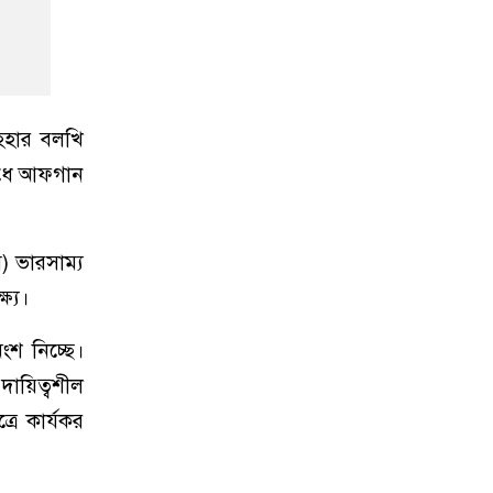
াহহার বলখি
রোধে আফগান
) ভারসাম্য
ষ্য।
ংশ নিচ্ছে।
দায়িত্বশীল
রে কার্যকর