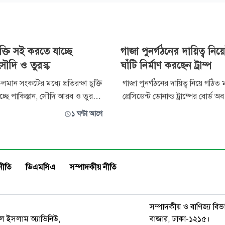
চুক্তি সই করতে যাচ্ছে
গাজা পুনর্গঠনের দায়িত্ব নি
 সৌদি ও তুরস্ক
ঘাঁটি নির্মাণ করছেন ট্রাম্প
 চলমান সংকটের মধ্যে প্রতিরক্ষা চুক্তি
গাজা পুনর্গঠনের দায়িত্ব নিয়ে গঠিত ম
্ছে পাকিস্তান, সৌদি আরব ও তুরস্ক।
প্রেসিডেন্ট ডোনাল্ড ট্রাম্পের বোর্ড অ
ৌদি আরবে অনুষ্ঠেয় ত্রিপক্ষীয় শীর্ষ
নির্মাণচুক্তি দিতে যাচ্ছে। তবে ধ্বংস
১ ঘণ্টা আগে
ৌথ প্রতিরক্ষা চুক্তি সই করা হবে।
হওয়া গাজায় ঘরবাড়ি বা মানবিক অ
 সৌদি আরবে রয়েছেন পাকিস্তানের
প্রথম প্রকল্প হিসেবে নেওয়া হয়েছ
 শাহবাজ শরিফ ও সেনাপ্রধান ফিল্ড
ঘাঁটি নির্মাণের উদ্যোগ। বিষয়টি সম্
একটি সূত্র
নীতি
ডিএমসিএ
সম্পাদকীয় নীতি
সম্পাদকীয় ও বাণিজ্য বিভ
রুল ইসলাম অ্যাভিনিউ,
বাজার, ঢাকা-১২১৫।