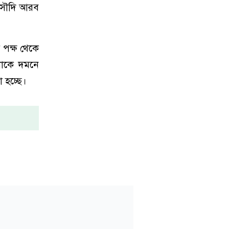
, সৌদি আরব
 পক্ষ থেকে
ুলোকে দমনে
 হচ্ছে।