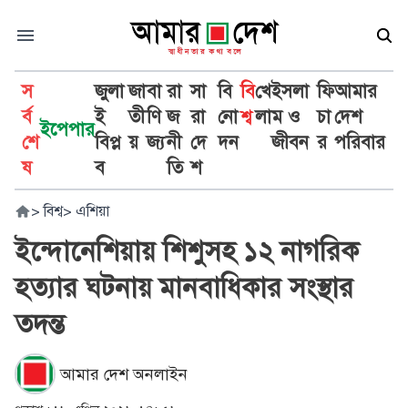
স
জুলা
জা
বা
রা
সা
বি
বি
খে
ইসলা
ফি
আমার
র্ব
ই
তী
ণি
জ
রা
নো
শ্ব
লা
ম ও
চা
দেশ
ইপেপার
শে
বিপ্ল
য়
জ্য
নী
দে
দন
জীবন
র
পরিবার
ষ
ব
তি
শ
>
বিশ্ব
>
এশিয়া
ইন্দোনেশিয়ায় শিশুসহ ১২ নাগরিক
হত্যার ঘটনায় মানবাধিকার সংস্থার
তদন্ত
আমার দেশ অনলাইন