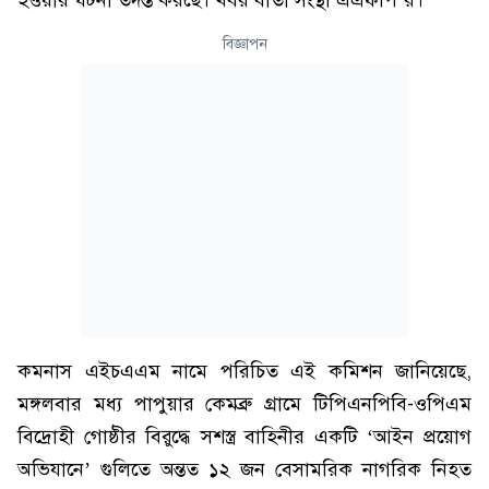
হওয়ার ঘটনা তদন্ত করছে। খবর বার্তা সংস্থা এএফপি’র।
বিজ্ঞাপন
কমনাস এইচএএম নামে পরিচিত এই কমিশন জানিয়েছে,
মঙ্গলবার মধ্য পাপুয়ার কেমব্রু গ্রামে টিপিএনপিবি-ওপিএম
বিদ্রোহী গোষ্ঠীর বিরুদ্ধে সশস্ত্র বাহিনীর একটি ‘আইন প্রয়োগ
অভিযানে’ গুলিতে অন্তত ১২ জন বেসামরিক নাগরিক নিহত