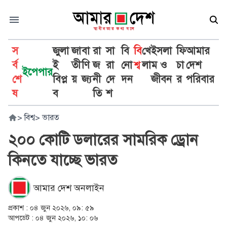
স
জুলা
জা
বা
রা
সা
বি
বি
খে
ইসলা
ফি
আমার
র্ব
ই
তী
ণি
জ
রা
নো
শ্ব
লা
ম ও
চা
দেশ
ইপেপার
শে
বিপ্ল
য়
জ্য
নী
দে
দন
জীবন
র
পরিবার
ষ
ব
তি
শ
>
বিশ্ব
>
ভারত
২০০ কোটি ডলারের সামরিক ড্রোন
কিনতে যাচ্ছে ভারত
আমার দেশ অনলাইন
প্রকাশ :
০৪ জুন ২০২৬, ০৯: ৫৯
আপডেট :
০৪ জুন ২০২৬, ১০: ০৬