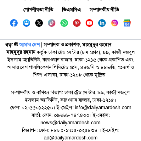
গোপনীয়তা নীতি
ডিএমসিএ
সম্পাদকীয় নীতি
স্বত্ব: ©️
আমার দেশ
| সম্পাদক ও প্রকাশক, মাহমুদুর রহমান
মাহমুদুর রহমান
কর্তৃক ঢাকা ট্রেড সেন্টার (৮ম ফ্লোর), ৯৯, কাজী নজরুল
ইসলাম অ্যাভিনিউ, কারওয়ান বাজার, ঢাকা-১২১৫ থেকে প্রকাশিত এবং
আমার দেশ পাবলিকেশন লিমিটেড প্রেস, ৪৪৬/সি ও ৪৪৬/ডি, তেজগাঁও
শিল্প এলাকা, ঢাকা-১২০৮ থেকে মুদ্রিত।
সম্পাদকীয় ও বাণিজ্য বিভাগ: ঢাকা ট্রেড সেন্টার, ৯৯, কাজী নজরুল
ইসলাম অ্যাভিনিউ, কারওয়ান বাজার, ঢাকা-১২১৫।
ফোন: ০২-৫৫০১২২৫০। ই-মেইল: info@dailyamardesh.com
বার্তা: ফোন: ০৯৬৬৬-৭৪৭৪০০। ই-মেইল:
news@dailyamardesh.com
বিজ্ঞাপন: ফোন: +৮৮০-১৭১৫-০২৫৪৩৪ । ই-মেইল:
ad@dailyamardesh.com