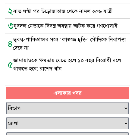
২
সাত ঘণ্টা পর উড়োজাহাজ থেকে নামল ২৫৬ যাত্রী
৩
যুবদল নেতাকে বিবস্ত্র অবস্থায় আটক করে গণধোলাই
তুরস্ক-পাকিস্তানের সঙ্গে ‘কাগুজে চুক্তি’ সৌদিকে নিরাপত্তা
৪
দেবে না
জামায়াতকে ক্ষমতায় যেতে হলে ১০ বছর বিরোধী দলে
৫
থাকতে হবে: রাশেদ খাঁন
এলাকার খবর