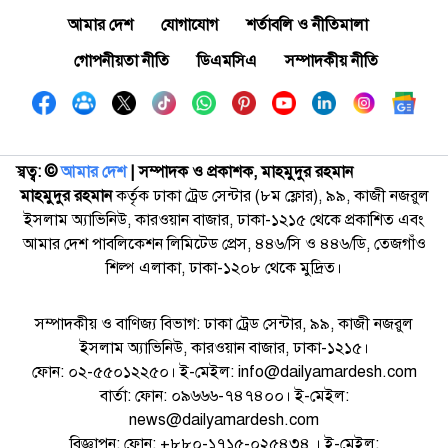
আমার দেশ
যোগাযোগ
শর্তাবলি ও নীতিমালা
গোপনীয়তা নীতি
ডিএমসিএ
সম্পাদকীয় নীতি
স্বত্ব: ©️
আমার দেশ
| সম্পাদক ও প্রকাশক, মাহমুদুর রহমান
মাহমুদুর রহমান
কর্তৃক ঢাকা ট্রেড সেন্টার (৮ম ফ্লোর), ৯৯, কাজী নজরুল
ইসলাম অ্যাভিনিউ, কারওয়ান বাজার, ঢাকা-১২১৫ থেকে প্রকাশিত এবং
আমার দেশ পাবলিকেশন লিমিটেড প্রেস, ৪৪৬/সি ও ৪৪৬/ডি, তেজগাঁও
শিল্প এলাকা, ঢাকা-১২০৮ থেকে মুদ্রিত।
সম্পাদকীয় ও বাণিজ্য বিভাগ: ঢাকা ট্রেড সেন্টার, ৯৯, কাজী নজরুল
ইসলাম অ্যাভিনিউ, কারওয়ান বাজার, ঢাকা-১২১৫।
ফোন: ০২-৫৫০১২২৫০। ই-মেইল: info@dailyamardesh.com
বার্তা: ফোন: ০৯৬৬৬-৭৪৭৪০০। ই-মেইল:
news@dailyamardesh.com
বিজ্ঞাপন: ফোন: +৮৮০-১৭১৫-০২৫৪৩৪ । ই-মেইল: