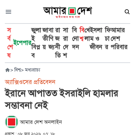
স
জুলা
জা
বা
রা
সা
বি
বি
খে
ইসলা
ফি
আমার
র্ব
ই
তী
ণি
জ
রা
নো
শ্ব
লা
ম ও
চা
দেশ
ইপেপার
শে
বিপ্ল
য়
জ্য
নী
দে
দন
জীবন
র
পরিবার
ষ
ব
তি
শ
>
বিশ্ব
>
মধ্যপ্রাচ্য
অ্যাক্সিওসের প্রতিবেদন
ইরানে আপাতত ইসরাইলি হামলার
সম্ভাবনা নেই
আমার দেশ অনলাইন
প্রকাশ :
০৮ জুন ২০২৬, ০৭: ১৮