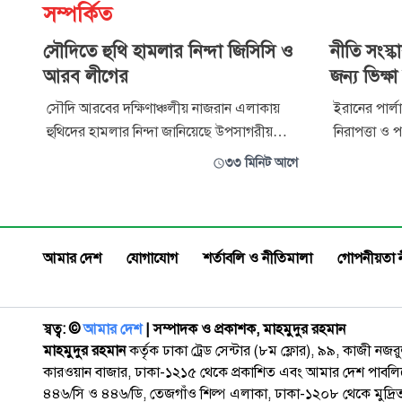
সম্পর্কিত
সৌদিতে হুথি হামলার নিন্দা জিসিসি ও
নীতি সংস্ক
আরব লীগের
জন্য ভিক্ষ
সৌদি আরবের দক্ষিণাঞ্চলীয় নাজরান এলাকায়
ইরানের পার্
হুথিদের হামলার নিন্দা জানিয়েছে উপসাগরীয়
নিরাপত্তা ও প
সহযোগিতা পরিষদ (জিসিসি) ও আরব লীগ।
রেজায়ি সৌদি 
৩৩ মিনিট আগে
হামলায় কয়েকজন বেসামরিক নাগরিক আহত
নীতি পুনর্বি
হয়েছেন। খবর আলজাজিরার। জিসিসির মহাসচিব
পাকিস্তান ও ত
জাসিম মোহাম্মদ আলবুদাইভি হামলাটিকে
সৌদি আরব প্র
‘আন্তর্জাতিক ও মানবিক আইন লঙ্ঘনকারী সন্ত্রাসী
না।
আমার দেশ
যোগাযোগ
শর্তাবলি ও নীতিমালা
গোপনীয়তা 
কর্মকাণ্ড’ হিস
স্বত্ব: ©️
আমার দেশ
| সম্পাদক ও প্রকাশক, মাহমুদুর রহমান
মাহমুদুর রহমান
কর্তৃক ঢাকা ট্রেড সেন্টার (৮ম ফ্লোর), ৯৯, কাজী নজ
কারওয়ান বাজার, ঢাকা-১২১৫ থেকে প্রকাশিত এবং আমার দেশ পাবলিক
৪৪৬/সি ও ৪৪৬/ডি, তেজগাঁও শিল্প এলাকা, ঢাকা-১২০৮ থেকে মুদ্রি