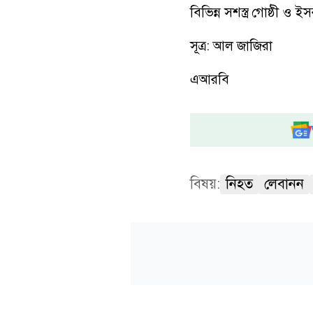
বিভিন্ন সশস্ত্র গোষ্ঠী ও
সূত্র: আল জাজিরা
এআরবি
বিষয়:
নিহত
লেবানন