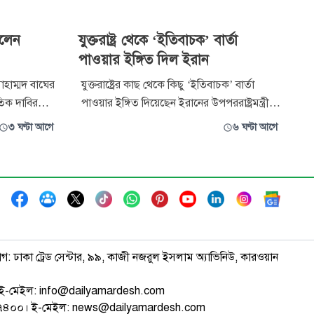
ললেন
যুক্তরাষ্ট্র থেকে ‘ইতিবাচক’ বার্তা
পাওয়ার ইঙ্গিত দিল ইরান
হাম্মদ বাঘের
যুক্তরাষ্ট্রের কাছ থেকে কিছু ‘ইতিবাচক’ বার্তা
রতিক দাবির
পাওয়ার ইঙ্গিত দিয়েছেন ইরানের উপপররাষ্ট্রমন্ত্রী
 কূটনীতির
কারেম গরিবাবাদি। তবে বার্তাগুলোর ধরন বা
৩ ঘণ্টা আগে
৬ ঘণ্টা আগে
 এসব বক্তব্য
সেগুলো কোন পর্যায় থেকে আসছে, সে বিষয়ে
র্শনমূলক
বিস্তারিত জানাননি তিনি। তেহরান-ভিত্তিক সাংবাদিক
ওয়েসাম বাহরানি বলেন, যুক্তরাষ্ট্রের কাছে
ইন্টারসেপ্টরের সংখ্যা ক
াগ: ঢাকা ট্রেড সেন্টার, ৯৯, কাজী নজরুল ইসলাম অ্যাভিনিউ, কারওয়ান
ই-মেইল: info@dailyamardesh.com
৭৪৭৪০০। ই-মেইল: news@dailyamardesh.com