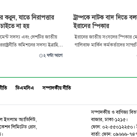
ার করুন, যাতে নিরাপত্তার
ট্রাম্পকে নাটক বাদ দিতে ব
া চাইতে না হয়
ইরানের স্পিকার
লামেন্ট সদস্য এবং দেশটির জাতীয়
ইরানের জাতীয় সংসদের স্পিকার মো
ররাষ্ট্রনীতি কমিশনের সদস্য ইব্রাহিম
গালিবাফ মার্কিন কর্মকর্তাদের সাম্প্
আরবকে তাদের পররাষ্ট্র ও নিরাপত্তা
প্রতিক্রিয়ায় তাদের ব্যর্থ ও পুরোনো
২ ঘণ্টা আগে
বেচনার আহ্বান জানিয়েছেন। তার দাবি,
সমালোচনা করেছেন। তিনি বলেছেন,
ুরস্কের সঙ্গে কাগুজে চুক্তি করে
নতুন কিছু নয়; বরং এটি বারবার প্রদ
কৃত নিরাপত্তা নিশ্চিত করতে পারবে
নাটক।
নীতি
ডিএমসিএ
সম্পাদকীয় নীতি
সম্পাদকীয় ও বাণিজ্য বিভ
রুল ইসলাম অ্যাভিনিউ,
বাজার, ঢাকা-১২১৫।
েশন লিমিটেড প্রেস,
ফোন: ০২-৫৫০১২২৫০। 
ত।
বার্তা: ফোন: ০৯৬৬৬-