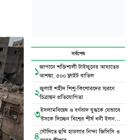
সর্বশেষ
জাপানে শক্তিশালী টাইফুনের আঘাতের
১
আশঙ্কা, ৫০০ ফ্লাইট বাতিল
জুলাই শহীদ শিশু-কিশোরদের স্মরণে
২
চিত্রাঙ্কন প্রতিযোগিতা
ইসলামবিদ্বেষ ও বর্ণবাদ যুদ্ধকে যেভাবে
৩
উসকে দিচ্ছেন বিশ্বের শীর্ষ ধনী ইলন
মাস্ক
সৌদিতে হুথি হামলার নিন্দা জিসিসি ও
৪