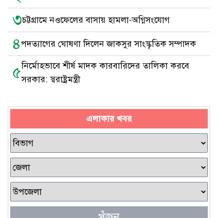
৩
চট্টগ্রামে নওফেলের বাসায় হামলা-অগ্নিসংযোগ
৪
পদত্যাগের ঘোষণা দিলেন জাকসুর সাংস্কৃতিক সম্পাদক
নির্মোহভাবে শীর্ষ মাদক কারবারিদের তালিকা করবে
৫
সরকার: স্বরাষ্ট্রমন্ত্রী
এলাকার খবর
খুঁজুন