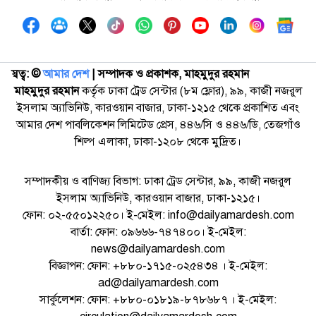
স্বত্ব: ©️
আমার দেশ
| সম্পাদক ও প্রকাশক, মাহমুদুর রহমান
মাহমুদুর রহমান
কর্তৃক ঢাকা ট্রেড সেন্টার (৮ম ফ্লোর), ৯৯, কাজী নজরুল
ইসলাম অ্যাভিনিউ, কারওয়ান বাজার, ঢাকা-১২১৫ থেকে প্রকাশিত এবং
আমার দেশ পাবলিকেশন লিমিটেড প্রেস, ৪৪৬/সি ও ৪৪৬/ডি, তেজগাঁও
শিল্প এলাকা, ঢাকা-১২০৮ থেকে মুদ্রিত।
সম্পাদকীয় ও বাণিজ্য বিভাগ: ঢাকা ট্রেড সেন্টার, ৯৯, কাজী নজরুল
ইসলাম অ্যাভিনিউ, কারওয়ান বাজার, ঢাকা-১২১৫।
ফোন: ০২-৫৫০১২২৫০। ই-মেইল: info@dailyamardesh.com
বার্তা: ফোন: ০৯৬৬৬-৭৪৭৪০০। ই-মেইল:
news@dailyamardesh.com
বিজ্ঞাপন: ফোন: +৮৮০-১৭১৫-০২৫৪৩৪ । ই-মেইল:
ad@dailyamardesh.com
সার্কুলেশন: ফোন: +৮৮০-০১৮১৯-৮৭৮৬৮৭ । ই-মেইল: