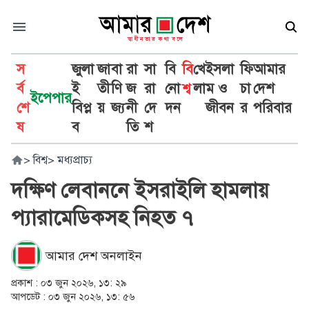
স
জুলা
জা
বা
রা
সা
বি
বি
খে
ইসলা
ফি
আমার
র্ব
ই
তী
ণি
জ
রা
নো
শ্ব
লা
ম ও
চা
দেশ
ইপেপার
শে
বিপ্ল
য়
জ্য
নী
দে
দন
জীবন
র
পরিবার
ষ
ব
তি
শ
>
বিশ্ব
>
মধ্যপ্রাচ্য
দক্ষিণ লেবাননে ইসরাইলি হামলায়
প্যারামেডিকসহ নিহত ৭
আমার দেশ অনলাইন
প্রকাশ :
০৩ জুন ২০২৬, ১৩: ২৯
আপডেট :
০৩ জুন ২০২৬, ১৩: ৫৬