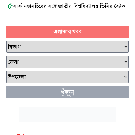
৫
সার্ক মহাসচিবের সঙ্গে জাতীয় বিশ্ববিদ্যালয় ভিসির বৈঠক
এলাকার খবর
খুঁজুন