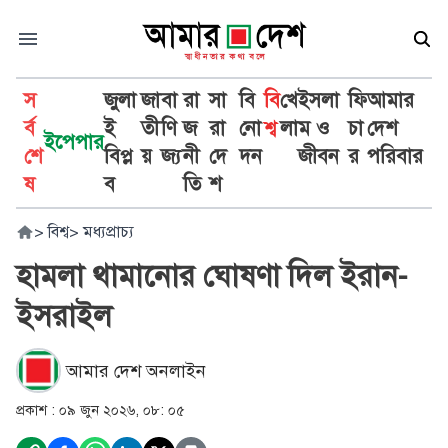
স
জুলা
জা
বা
রা
সা
বি
বি
খে
ইসলা
ফি
আমার
র্ব
ই
তী
ণি
জ
রা
নো
শ্ব
লা
ম ও
চা
দেশ
ইপেপার
শে
বিপ্ল
য়
জ্য
নী
দে
দন
জীবন
র
পরিবার
ষ
ব
তি
শ
>
বিশ্ব
>
মধ্যপ্রাচ্য
হামলা থামানোর ঘোষণা দিল ইরান-
ইসরাইল
আমার দেশ অনলাইন
প্রকাশ :
০৯ জুন ২০২৬, ০৮: ০৫