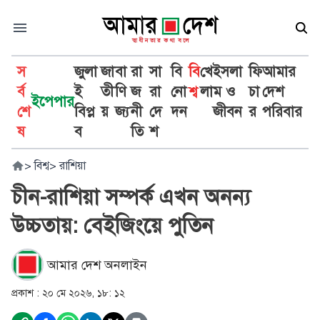
স
জুলা
জা
বা
রা
সা
বি
বি
খে
ইসলা
ফি
আমার
র্ব
ই
তী
ণি
জ
রা
নো
শ্ব
লা
ম ও
চা
দেশ
ইপেপার
শে
বিপ্ল
য়
জ্য
নী
দে
দন
জীবন
র
পরিবার
ষ
ব
তি
শ
>
বিশ্ব
>
রাশিয়া
চীন-রাশিয়া সম্পর্ক এখন অনন্য
উচ্চতায়: বেইজিংয়ে পুতিন
আমার দেশ অনলাইন
প্রকাশ :
২০ মে ২০২৬, ১৮: ১২