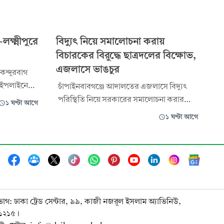
্ষ্মীপুরে
বিদ্যুৎ নিয়ে সমালোচনা করায়
বিচারকের বিরুদ্ধে ছাত্রদলের বিক্ষোভ,
এজলাসে ভাঙচুর
েন্দুরবাগ
পাইপলাইনে
চাঁপাইনবাবগঞ্জে আদালতের এজলাসে বিদ্যুৎ
্মীপুর
পরিস্থিতি নিয়ে সরকারের সমালোচনা করার
১ ঘণ্টা আগে
ীর দুটি
অভিযোগ এনে একজন যুগ্ম ও দায়রা জজের
১ ঘণ্টা আগে
লাকায় গ্যাস
বিরুদ্ধে বিক্ষোভ করেছে স্বেচ্ছাসেবক দল ও
 হাজার ১৫০
ছাত্রদল। রোববার দুপুরে জেলা ও দায়রা জজ
ন গ্যাস সংকটে
আদালতের দ্বিতীয় ভবনের সামনে বিক্ষোভ করেন
তারা। এসময় ওই বিচারককে অপসারণের দাবি
জানিয়ে এজলাস
ভাগ: ঢাকা ট্রেড সেন্টার, ৯৯, কাজী নজরুল ইসলাম অ্যাভিনিউ,
-১২১৫।