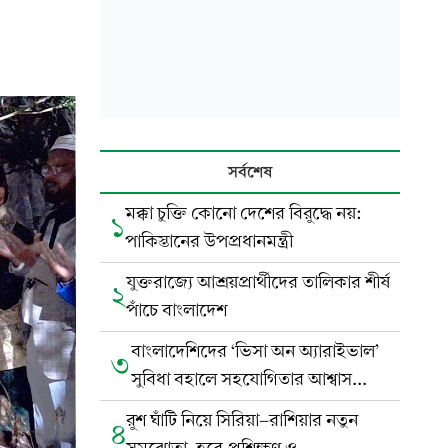
সর্বশেষ
মক্কা চুক্তি কোনো দেশের বিরুদ্ধে নয়:
১
পাকিস্তানের উপপ্রধানমন্ত্রী
যুক্তরাজ্যে আশ্রয়প্রার্থীদের তালিকার শীর্ষ
২
পাঁচে বাংলাদেশ
বাংলাদেশিদের ‘ভিসা অন অ্যারাইভাল’
৩
সুবিধা বহালে সহযোগিতার আশ্বাস
ইন্দোনেশিয়ার
রুশ ঘাঁটি নিয়ে সিরিয়া-রাশিয়ার নতুন
৪