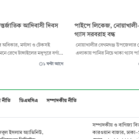
ন্তর্জাতিক আদিবাসী দিবস
পাইপে লিকেজ, নোয়াখালী-লক
গ্যাস সরবরাহ বন্ধ
 অধিকার, মর্যাদা ও টেকসই
নোয়াখালীর বেগমগঞ্জ উপজেলার ক
নে রেখে টাঙ্গাইলের মধুপুরে বর্ণাঢ্য
এলাকায় পানির নিচে থাকা গ্যাস 
্তর্জাতিক আদিবাসী দিবস পালিত
লিকেজ দেখা দিয়েছে। এ কারণে লক্ষ
১ ঘণ্টা আগে
জেলার পুরো এলাকা এবং নোয়াখাল
দ, ট্রাইবাল ওয়েলফেয়ার
সিএনজি স্টেশন ও বেগমগঞ্জ শিল্প এ
, আচিক মিচিক সোসাইটি, জলছত্র
সরবরাহ বন্ধ রয়েছে। এতে প্রায় ৭
়ন প্রকল্প, নাগরিক উদ্যোগ,
জন গ্রাহক ও চারটি সিএনজি স্টেশ
 নীতি
ডিএমসিএ
সম্পাদকীয় নীতি
রি
পড়
সম্পাদকীয় ও বাণিজ্য বি
নজরুল ইসলাম অ্যাভিনিউ,
কারওয়ান বাজার, ঢাকা