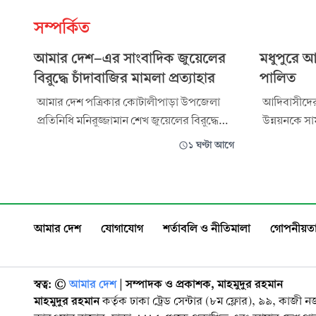
সম্পর্কিত
আমার দেশ-এর সাংবাদিক জুয়েলের
মধুপুরে আ
বিরুদ্ধে চাঁদাবাজির মামলা প্রত্যাহার
পালিত
আমার দেশ পত্রিকার কোটালীপাড়া উপজেলা
আদিবাসীদের
প্রতিনিধি মনিরুজ্জামান শেখ জুয়েলের বিরুদ্ধে
উন্নয়নকে সাম
আদালতে দায়ের করা চাঁদাবাজির মামলা
আয়োজনে আন
১ ঘণ্টা আগে
প্রত্যাহার করা হয়েছে। রোববার সিনিয়র
হয়েছে। রোববার সকালে জয়েনশাহী আদিবাসী
জুডিশিয়াল ম্যাজিস্ট্রেট আদালতে মামলাটির বাদী
উন্নয়ন পরিষ
ইয়াসিন ফকির মামলা প্রত্যাহারের আবেদন
এসোসিয়েশন
করেন। আদালতের বিজ্ঞ বিচারক রাইসা সরকার
হরিসভা উন্নয
আমার দেশ
যোগাযোগ
শর্তাবলি ও নীতিমালা
গোপনীয়তা
মামলাটি প্র
বাগাছাস, কা
স্বত্ব: ©️
আমার দেশ
| সম্পাদক ও প্রকাশক, মাহমুদুর রহমান
মাহমুদুর রহমান
কর্তৃক ঢাকা ট্রেড সেন্টার (৮ম ফ্লোর), ৯৯, কাজী 