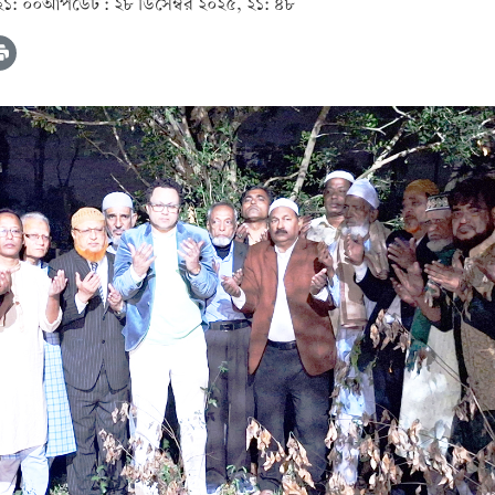
২১: ০০
আপডেট :
২৮ ডিসেম্বর ২০২৫, ২১: ৪৮