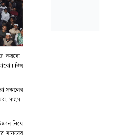
কাজ করবো।
বো। বিশ্ব
মরা সকলের
 এবং সাহস।
উজান নিয়ে
র মানুষের