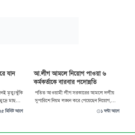
ারে যান
আ.লীগ আমলে নিয়োগ পাওয়া ৬
কর্মকর্তাকে বারবার পদোন্নতি
ই মৃত্যুঝুঁকি
পতিত আওয়ামী লীগ সরকারের আমলে দলীয়
ুদ্রে মাছ
সুপারিশে নিয়ম লঙ্ঘন করে পেয়েছেন নিয়োগ,
া উপকূলের
এরপর বছর বছর বাগিয়ে নিচ্ছেন পদোন্নতি। জুলাই
২৫ মিনিট আগে
১ ঘণ্টা আগে
শ মাছ ধরার
বিপ্লবে আওয়ামী লীগের পতন হলেও পদোন্নতির
াইফবয়া,
এই ধারা ধরে রেখেছেন বাংলাদেশ পেট্রোলিয়াম
ক যোগাযোগ
করপোরেশন বিপিসির ৬ বিতর্কিত কর্মকর্তা। যা