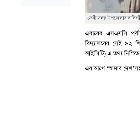
ফেনী সদর উপজেলার বালিগাঁও
এবারের এসএসসি পরীক্
বিদ্যালয়ের সেই ৯২ শি
আইসিটি) এ তথ্য নিশ্চি
এর আগে ‘আমার দেশ’সহ স্থ