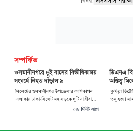
বিষয়:
এসএসসি পরীক্ষার
সম্পর্কিত
ওসমানীনগরে দুই বাসের বিভীষিকাময়
ডিএনএ বিশ্
সংঘর্ষে নিহত দাঁড়াল ৯
অস্তিত্ব মি
সিলেটের ওসমানীনগর উপজেলার কাশিকাপন
কুমিল্লা ভিক
এলাকায় ঢাকা-সিলেট মহাসড়কে দুটি যাত্রীবাহী
তনু হত্যা মা
বাসের মুখোমুখি সংঘর্ষে নিহতের সংখ্যা বেড়ে ৯
দৃশ্যমান হয়
৮ মিনিট আগে
জনে দাঁড়িয়েছে। এর আগে পুলিশ নিহতের সংখ্যা
করেছে আলো
৮ জন এবং আহতের সংখ্যা ৯ জন বলে
গুরুত্বপূর্ণ 
জানিয়েছিল। তবে সর্বশেষ প্রাপ্ত তথ্যে আহতদের
একের পর এক