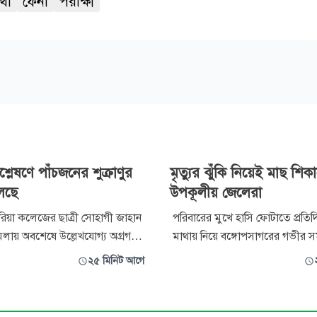
্থী
ফেনী
পরীক্ষা
লেষণে পাঁচজনের শুক্রাণুর
মৃত্যুর ঝুঁকি নিয়েই মাছ শিক
লেছে
উপকূলীয় জেলেরা
্টোরিয়া কলেজের ছাত্রী সোহাগী জাহান
পরিবারের মুখে হাসি ফোটাতে প্রতিদিন
মলায় অবশেষে উল্লেখযোগ্য অগ্রগতি
মাথায় নিয়ে বঙ্গোপসাগরের গভীর সম
েছে। দীর্ঘ এক দশক পর খুলতে শুরু
শিকারে যান পটুয়াখালীর কলাপাড়
২৫ মিনিট আগে
চিত এই মামলার জট। মামলার
হাজার হাজার জেলে। কিন্তু অধিকাং
প্রমাণ ডিএনএ রিপোর্টের ভিত্তিতেই
ট্রলারে নেই পর্যাপ্ত লাইফজ্যাকেট, ল
 মিলছে নতুন তথ্য। ডিএনএ
জরুরি উদ্ধার সরঞ্জাম কিংবা আধুনি