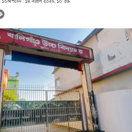
: ১০
আপডেট :
১৪ এপ্রিল ২০২৬, ১০: ৫৯