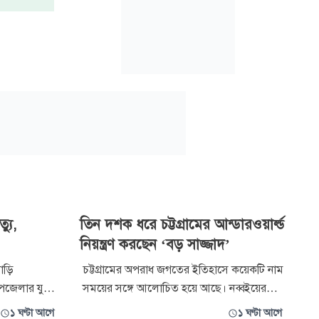
্যু,
তিন দশক ধরে চট্টগ্রামের আন্ডারওয়ার্ল্ড
নিয়ন্ত্রণ করছেন ‘বড় সাজ্জাদ’
াড়ি
চট্টগ্রামের অপরাধ জগতের ইতিহাসে কয়েকটি নাম
উপজেলার যুবক
সময়ের সঙ্গে আলোচিত হয়ে আছে। নব্বইয়ের
্ন আর পূরণ
দশকে শিবির ক্যাডার নাছিরের আধিপত্য ছিল
১ ঘণ্টা আগে
১ ঘণ্টা আগে