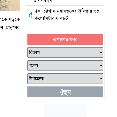
তাৎপর্যপূর্ণ
ঢাকা-চট্টগ্রাম মহাসড়কের কুমিল্লায় ৩০
৫
কিলোমিটার যানজট
 থেকে সড়কে
ণ মানুষের
এলাকার খবর
খুঁজুন