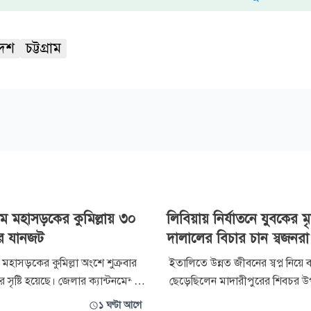
েশ
চট্টগ্রাম
রাম মহাসড়কের কুমিল্লায় ৩০
লিবিয়ায় নির্যাতনে যুবকের মৃত
র যানজট
দালালের বিচার চান স্বজনরা
ম মহাসড়কের কুমিল্লা অংশে শুক্রবার
ইতালিতে উন্নত জীবনের স্বপ্ন নিয়ে ব
 সৃষ্টি হয়েছে। জেলার ক্যান্টনমেন্ট
ছেড়েছিলেন মাদারীপুরের শিবচর 
চৌদ্দগ্রাম উপজেলার মিয়াবাজার
ইকবাল মাদবর (২৫)। কিন্তু সেই স্বপ
১ ঘণ্টা আগে