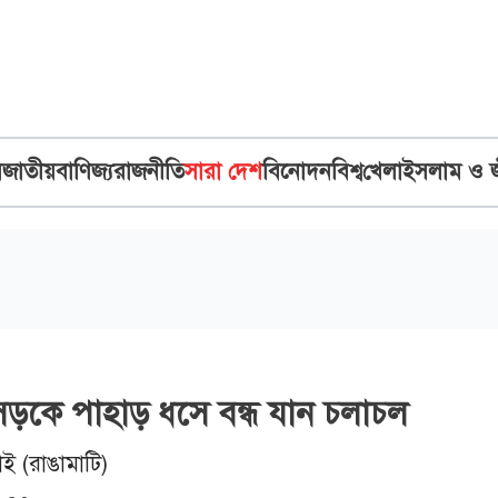
ব
জাতীয়
বাণিজ্য
রাজনীতি
সারা দেশ
বিনোদন
বিশ্ব
খেলা
ইসলাম ও 
াই সড়কে পাহাড় ধসে বন্ধ যান চলাচল
াই (রাঙামাটি)