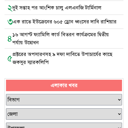
২
দুই সপ্তাহ পর আংশিক চালু এলএনজি টার্মিনাল
৩
এক রাতে ইউক্রেনের ৬০৫ ড্রোন ধ্বংসের দাবি রাশিয়ার
১৬ আগস্ট ফ্যামিলি কার্ড বিতরণ কার্যক্রমের দ্বিতীয়
৪
পর্যায় উদ্বোধন
প্রক্টরের অপসারণসহ ৯ দফা দাবিতে উপাচার্যের কাছে
৫
জকসুর স্মারকলিপি
এলাকার খবর