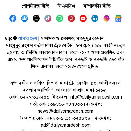
গোপনীয়তা নীতি
ডিএমসিএ
সম্পাদকীয় নীতি
স্বত্ব: ©️
আমার দেশ
| সম্পাদক ও প্রকাশক, মাহমুদুর রহমান
মাহমুদুর রহমান
কর্তৃক ঢাকা ট্রেড সেন্টার (৮ম ফ্লোর), ৯৯, কাজী নজরুল
ইসলাম অ্যাভিনিউ, কারওয়ান বাজার, ঢাকা-১২১৫ থেকে প্রকাশিত এবং
আমার দেশ পাবলিকেশন লিমিটেড প্রেস, ৪৪৬/সি ও ৪৪৬/ডি, তেজগাঁও
শিল্প এলাকা, ঢাকা-১২০৮ থেকে মুদ্রিত।
সম্পাদকীয় ও বাণিজ্য বিভাগ: ঢাকা ট্রেড সেন্টার, ৯৯, কাজী নজরুল
ইসলাম অ্যাভিনিউ, কারওয়ান বাজার, ঢাকা-১২১৫।
ফোন: ০২-৫৫০১২২৫০। ই-মেইল: info@dailyamardesh.com
বার্তা: ফোন: ০৯৬৬৬-৭৪৭৪০০। ই-মেইল:
news@dailyamardesh.com
বিজ্ঞাপন: ফোন: +৮৮০-১৭১৫-০২৫৪৩৪ । ই-মেইল:
ad@dailyamardesh.com