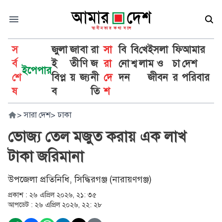
স
জুলা
জা
বা
রা
সা
বি
বি
খে
ইসলা
ফি
আমার
র্ব
ই
তী
ণি
জ
রা
নো
শ্ব
লা
ম ও
চা
দেশ
ইপেপার
শে
বিপ্ল
য়
জ্য
নী
দে
দন
জীবন
র
পরিবার
ষ
ব
তি
শ
>
সারা দেশ
>
ঢাকা
ভোজ্য তেল মজুত করায় এক লাখ
টাকা জরিমানা
উপজেলা প্রতিনিধি, সিদ্ধিরগঞ্জ (নারায়ণগঞ্জ)
প্রকাশ :
২৬ এপ্রিল ২০২৬, ২১: ৩৫
আপডেট :
২৬ এপ্রিল ২০২৬, ২২: ২৮