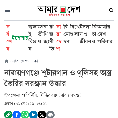
স
জুলা
জা
বা
রা
সা
বি
বি
খে
ইসলা
ফি
আমার
র্ব
ই
তী
ণি
জ
রা
নো
শ্ব
লা
ম ও
চা
দেশ
ইপেপার
শে
বিপ্ল
য়
জ্য
নী
দে
দন
জীবন
র
পরিবার
ষ
ব
তি
শ
>
সারা দেশ
>
ঢাকা
নারায়ণগঞ্জে শুটারগান ও গুলিসহ অস্ত্র
তৈরির সরঞ্জাম উদ্ধার
উপজেলা প্রতিনিধি, সিদ্ধিরগঞ্জ (নারায়ণগঞ্জ)
প্রকাশ :
০১ মে ২০২৬, ১৬: ২৭