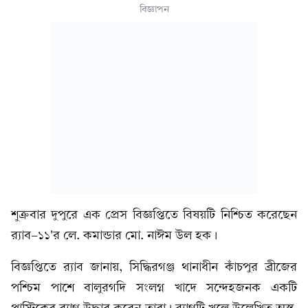
বিজ্ঞাপন
শুক্রবার দুপুরে এক প্রেস বিজ্ঞপ্তিতে বিষয়টি নিশ্চিত করেছেন
র‍্যাব-১১'র লে. কমান্ডার মো. নাঈম উল হক।
বিজ্ঞপ্তিতে র‍্যাব জানায়, সিদ্ধিরগঞ্জ থানাধীন কাঁচপুর ব্রীজের
পশ্চিম পাশে বালুরগদি সংলগ্ন খাদে সন্দেহজনক একটি