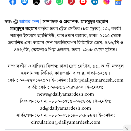
স্বত্ব: ©️
আমার দেশ
| সম্পাদক ও প্রকাশক, মাহমুদুর রহমান
মাহমুদুর রহমান
কর্তৃক ঢাকা ট্রেড সেন্টার (৮ম ফ্লোর), ৯৯, কাজী
নজরুল ইসলাম অ্যাভিনিউ, কারওয়ান বাজার, ঢাকা-১২১৫ থেকে
প্রকাশিত এবং আমার দেশ পাবলিকেশন লিমিটেড প্রেস, ৪৪৬/সি ও
৪৪৬/ডি, তেজগাঁও শিল্প এলাকা, ঢাকা-১২০৮ থেকে মুদ্রিত।
সম্পাদকীয় ও বাণিজ্য বিভাগ: ঢাকা ট্রেড সেন্টার, ৯৯, কাজী নজরুল
ইসলাম অ্যাভিনিউ, কারওয়ান বাজার, ঢাকা-১২১৫।
ফোন: ০২-৫৫০১২২৫০। ই-মেইল: info@dailyamardesh.com
বার্তা: ফোন: ০৯৬৬৬-৭৪৭৪০০। ই-মেইল:
news@dailyamardesh.com
বিজ্ঞাপন: ফোন: +৮৮০-১৭১৫-০২৫৪৩৪ । ই-মেইল:
ad@dailyamardesh.com
সার্কুলেশন: ফোন: +৮৮০-০১৮১৯-৮৭৮৬৮৭ । ই-মেইল:
circulation@dailyamardesh.com