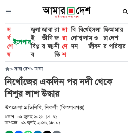
স
জুলা
জা
বা
রা
সা
বি
বি
খে
ইসলা
ফি
আমার
র্ব
ই
তী
ণি
জ
রা
নো
শ্ব
লা
ম ও
চা
দেশ
ইপেপার
শে
বিপ্ল
য়
জ্য
নী
দে
দন
জীবন
র
পরিবার
ষ
ব
তি
শ
>
সারা দেশ
>
ঢাকা
নিখোঁজের একদিন পর নদী থেকে
শিশুর লাশ উদ্ধার
উপজেলা প্রতিনিধি, নিকলী (কিশোরগঞ্জ)
প্রকাশ :
০৯ জুলাই ২০২৬, ১৭: ৪১
আপডেট :
০৯ জুলাই ২০২৬, ১৮: ০১