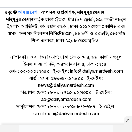
স্বত্ব: ©️
আমার দেশ
| সম্পাদক ও প্রকাশক, মাহমুদুর রহমান
মাহমুদুর রহমান
কর্তৃক ঢাকা ট্রেড সেন্টার (৮ম ফ্লোর), ৯৯, কাজী নজরুল
ইসলাম অ্যাভিনিউ, কারওয়ান বাজার, ঢাকা-১২১৫ থেকে প্রকাশিত এবং
আমার দেশ পাবলিকেশন লিমিটেড প্রেস, ৪৪৬/সি ও ৪৪৬/ডি, তেজগাঁও
শিল্প এলাকা, ঢাকা-১২০৮ থেকে মুদ্রিত।
সম্পাদকীয় ও বাণিজ্য বিভাগ: ঢাকা ট্রেড সেন্টার, ৯৯, কাজী নজরুল
ইসলাম অ্যাভিনিউ, কারওয়ান বাজার, ঢাকা-১২১৫।
ফোন: ০২-৫৫০১২২৫০। ই-মেইল: info@dailyamardesh.com
বার্তা: ফোন: ০৯৬৬৬-৭৪৭৪০০। ই-মেইল:
news@dailyamardesh.com
বিজ্ঞাপন: ফোন: +৮৮০-১৭১৫-০২৫৪৩৪ । ই-মেইল:
ad@dailyamardesh.com
সার্কুলেশন: ফোন: +৮৮০-০১৮১৯-৮৭৮৬৮৭ । ই-মেইল:
circulation@dailyamardesh.com
ওয়েব মেইল
কনভার্টার
আর্কাইভ
বিজ্ঞাপন
সাইটম্যাপ