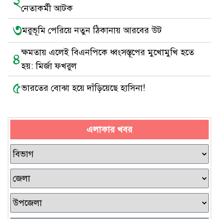
২
নেতাকর্মী আটক
৩
মরুভূমি পেরিয়ে নতুন ঠিকানায় আরবের উট
ক্ষমতায় এলেই বিএনপিকে ধ্বংসস্তূপের মুখোমুখি হতে
৪
হয়: মির্জা ফখরুল
৫
ভারতের বোঝা হয়ে দাঁড়িয়েছে হাসিনা!
এলাকার খবর