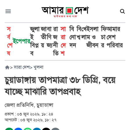
স
জুলা
জা
বা
রা
সা
বি
বি
খে
ইসলা
ফি
আমার
র্ব
ই
তী
ণি
জ
রা
নো
শ্ব
লা
ম ও
চা
দেশ
ইপেপার
শে
বিপ্ল
য়
জ্য
নী
দে
দন
জীবন
র
পরিবার
ষ
ব
তি
শ
>
সারা দেশ
>
খুলনা
চুয়াডাঙ্গায় তাপমাত্রা ৩৮ ডিগ্রি, বয়ে
যাচ্ছে মাঝারি তাপপ্রবাহ
জেলা প্রতিনিধি, চুয়াডাঙ্গা
প্রকাশ :
০৩ জুন ২০২৬, ১৮: ২৪
আপডেট :
০৩ জুন ২০২৬, ১৮: ২৭