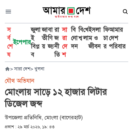
স
জুলা
জা
বা
রা
সা
বি
বি
খে
ইসলা
ফি
আমার
র্ব
ই
তী
ণি
জ
রা
নো
শ্ব
লা
ম ও
চা
দেশ
ইপেপার
শে
বিপ্ল
য়
জ্য
নী
দে
দন
জীবন
র
পরিবার
ষ
ব
তি
শ
>
সারা দেশ
>
খুলনা
যৌথ অভিযান
মোংলায় সাড়ে ১২ হাজার লিটার
ডিজেল জব্দ
উপজেলা প্রতিনিধি, মোংলা (বাগেরহাট)
প্রকাশ :
২৯ মার্চ ২০২৬, ১৯: ৪৩