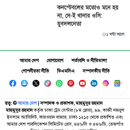
কনস্টেবলের মতোও মনে হয়
না, সে-ই থানার ওসি:
যুবদলনেতা
১ ঘণ্টা আগে
আমার দেশ
যোগাযোগ
শর্তাবলি ও নীতিমালা
গোপনীয়তা নীতি
ডিএমসিএ
সম্পাদকীয় নীতি
স্বত্ব: ©️
আমার দেশ
| সম্পাদক ও প্রকাশক, মাহমুদুর রহমান
মাহমুদুর রহমান
কর্তৃক ঢাকা ট্রেড সেন্টার (৮ম ফ্লোর), ৯৯, কাজী নজরুল
ইসলাম অ্যাভিনিউ, কারওয়ান বাজার, ঢাকা-১২১৫ থেকে প্রকাশিত এবং
আমার দেশ পাবলিকেশন লিমিটেড প্রেস, ৪৪৬/সি ও ৪৪৬/ডি, তেজগাঁও