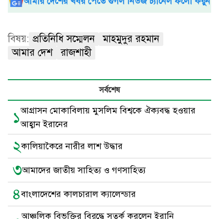
আমার দেশের খবর পেতে গুগল নিউজ চ্যানেল ফলো করুন
বিষয়:
প্রতিনিধি সম্মেলন
মাহমুদুর রহমান
আমার দেশ
রাজশাহী
সর্বশেষ
আগ্রাসন মোকাবিলায় মুসলিম বিশ্বকে ঐক্যবদ্ধ হওয়ার
১
আহ্বান ইরানের
২
কালিয়াকৈরে নারীর লাশ উদ্ধার
৩
আমাদের জাতীয় সাহিত্য ও গণসাহিত্য
৪
বাংলাদেশের কালচারাল ক্যালেন্ডার
আঞ্চলিক বিভক্তির বিরুদ্ধে সতর্ক করলেন ইরানি