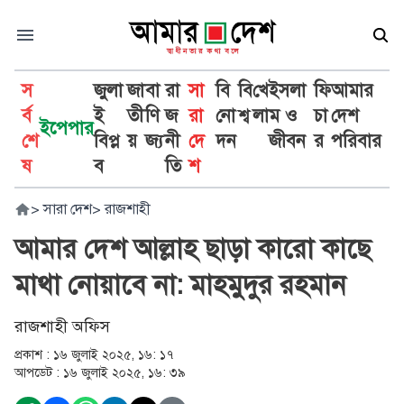
স
জুলা
জা
বা
রা
সা
বি
বি
খে
ইসলা
ফি
আমার
র্ব
ই
তী
ণি
জ
রা
নো
শ্ব
লা
ম ও
চা
দেশ
ইপেপার
শে
বিপ্ল
য়
জ্য
নী
দে
দন
জীবন
র
পরিবার
ষ
ব
তি
শ
>
সারা দেশ
>
রাজশাহী
আমার দেশ আল্লাহ ছাড়া কারো কাছে
মাথা নোয়াবে না: মাহমুদুর রহমান
রাজশাহী অফিস
প্রকাশ :
১৬ জুলাই ২০২৫, ১৬: ১৭
আপডেট :
১৬ জুলাই ২০২৫, ১৬: ৩৯