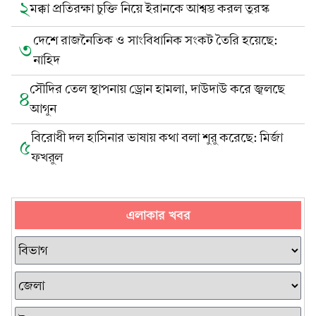
২
মক্কা প্রতিরক্ষা চুক্তি নিয়ে ইরানকে আশ্বস্ত করল তুরস্ক
দেশে রাজনৈতিক ও সাংবিধানিক সংকট তৈরি হয়েছে:
৩
নাহিদ
সৌদির তেল স্থাপনায় ড্রোন হামলা, দাউদাউ করে জ্বলছে
৪
আগুন
বিরোধী দল হাসিনার ভাষায় কথা বলা শুরু করেছে: মির্জা
৫
ফখরুল
এলাকার খবর