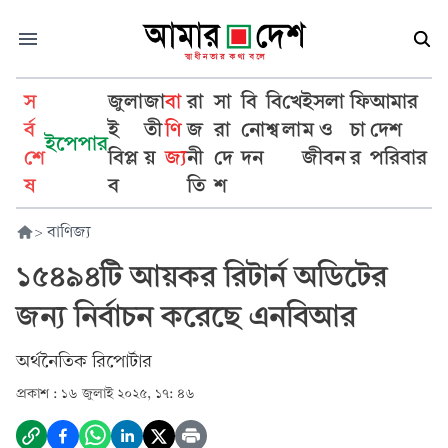
স
জুলা
জা
বা
রা
সা
বি
বি
খে
ইসলা
ফি
আমার
র্ব
ই
তী
ণি
জ
রা
নো
শ্ব
লা
ম ও
চা
দেশ
ইপেপার
শে
বিপ্ল
য়
জ্য
নী
দে
দন
জীবন
র
পরিবার
ষ
ব
তি
শ
>
বাণিজ্য
১৫৪৯৪টি আয়কর রিটার্ন অডিটের
জন্য নির্বাচন করেছে এনবিআর
অর্থনৈতিক রিপোর্টার
প্রকাশ :
১৬ জুলাই ২০২৫, ১৭: ৪৬