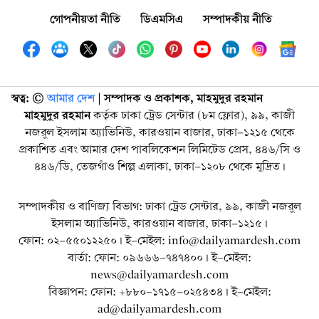
গোপনীয়তা নীতি
ডিএমসিএ
সম্পাদকীয় নীতি
স্বত্ব: ©️
আমার দেশ
| সম্পাদক ও প্রকাশক, মাহমুদুর রহমান
মাহমুদুর রহমান
কর্তৃক ঢাকা ট্রেড সেন্টার (৮ম ফ্লোর), ৯৯, কাজী
নজরুল ইসলাম অ্যাভিনিউ, কারওয়ান বাজার, ঢাকা-১২১৫ থেকে
প্রকাশিত এবং আমার দেশ পাবলিকেশন লিমিটেড প্রেস, ৪৪৬/সি ও
৪৪৬/ডি, তেজগাঁও শিল্প এলাকা, ঢাকা-১২০৮ থেকে মুদ্রিত।
সম্পাদকীয় ও বাণিজ্য বিভাগ: ঢাকা ট্রেড সেন্টার, ৯৯, কাজী নজরুল
ইসলাম অ্যাভিনিউ, কারওয়ান বাজার, ঢাকা-১২১৫।
ফোন: ০২-৫৫০১২২৫০। ই-মেইল: info@dailyamardesh.com
বার্তা: ফোন: ০৯৬৬৬-৭৪৭৪০০। ই-মেইল:
news@dailyamardesh.com
বিজ্ঞাপন: ফোন: +৮৮০-১৭১৫-০২৫৪৩৪ । ই-মেইল:
ad@dailyamardesh.com