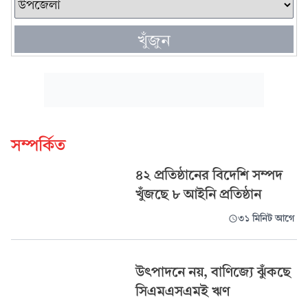
খুঁজুন
সম্পর্কিত
৪২ প্রতিষ্ঠানের বিদেশি সম্পদ
খুঁজছে ৮ আইনি প্রতিষ্ঠান
৩১ মিনিট আগে
উৎপাদনে নয়, বাণিজ্যে ঝুঁকছে
সিএমএসএমই ঋণ