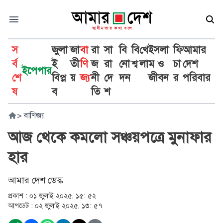
স
জুলা
জা
বা
রা
সা
বি
বি
খে
ইসলা
ফি
আমার
র্ব
ই
তী
ণি
জ
রা
নো
শ্ব
লা
ম ও
চা
দেশ
ইপেপার
শে
বিপ্ল
য়
জ্য
নী
দে
দন
জীবন
র
পরিবার
ষ
ব
তি
শ
>
বাণিজ্য
আজ থেকে কমলো সঞ্চয়পত্রে মুনাফার
হার
আমার দেশ ডেস্ক
প্রকাশ :
০১ জুলাই ২০২৫, ১৫: ৫২
আপডেট :
০২ জুলাই ২০২৫, ১৩: ৫৭