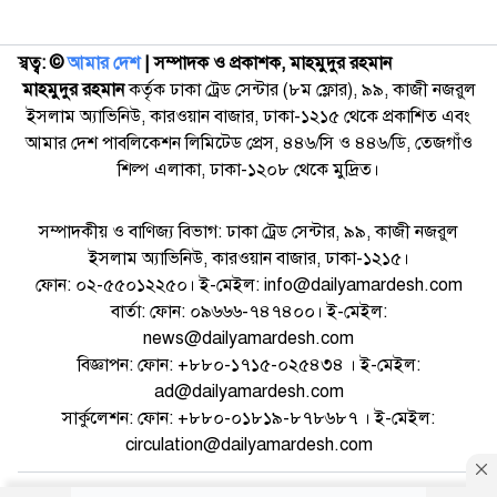
স্বত্ব: ©️
আমার দেশ
| সম্পাদক ও প্রকাশক, মাহমুদুর রহমান
মাহমুদুর রহমান
কর্তৃক ঢাকা ট্রেড সেন্টার (৮ম ফ্লোর), ৯৯, কাজী নজরুল
ইসলাম অ্যাভিনিউ, কারওয়ান বাজার, ঢাকা-১২১৫ থেকে প্রকাশিত এবং
আমার দেশ পাবলিকেশন লিমিটেড প্রেস, ৪৪৬/সি ও ৪৪৬/ডি, তেজগাঁও
শিল্প এলাকা, ঢাকা-১২০৮ থেকে মুদ্রিত।
সম্পাদকীয় ও বাণিজ্য বিভাগ: ঢাকা ট্রেড সেন্টার, ৯৯, কাজী নজরুল
ইসলাম অ্যাভিনিউ, কারওয়ান বাজার, ঢাকা-১২১৫।
ফোন: ০২-৫৫০১২২৫০। ই-মেইল: info@dailyamardesh.com
বার্তা: ফোন: ০৯৬৬৬-৭৪৭৪০০। ই-মেইল:
news@dailyamardesh.com
বিজ্ঞাপন: ফোন: +৮৮০-১৭১৫-০২৫৪৩৪ । ই-মেইল:
ad@dailyamardesh.com
সার্কুলেশন: ফোন: +৮৮০-০১৮১৯-৮৭৮৬৮৭ । ই-মেইল:
circulation@dailyamardesh.com