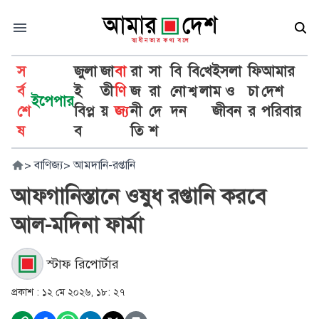
স
জুলা
জা
বা
রা
সা
বি
বি
খে
ইসলা
ফি
আমার
র্ব
ই
তী
ণি
জ
রা
নো
শ্ব
লা
ম ও
চা
দেশ
ইপেপার
শে
বিপ্ল
য়
জ্য
নী
দে
দন
জীবন
র
পরিবার
ষ
ব
তি
শ
>
বাণিজ্য
>
আমদানি-রপ্তানি
আফগানিস্তানে ওষুধ রপ্তানি করবে
আল-মদিনা ফার্মা
স্টাফ রিপোর্টার
প্রকাশ :
১২ মে ২০২৬, ১৮: ২৭