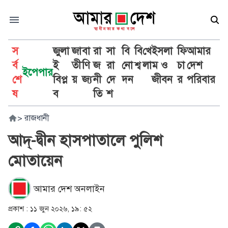
স
জুলা
জা
বা
রা
সা
বি
বি
খে
ইসলা
ফি
আমার
র্ব
ই
তী
ণি
জ
রা
নো
শ্ব
লা
ম ও
চা
দেশ
ইপেপার
শে
বিপ্ল
য়
জ্য
নী
দে
দন
জীবন
র
পরিবার
ষ
ব
তি
শ
>
রাজধানী
আদ্-দ্বীন হাসপাতালে পুলিশ
মোতায়েন
আমার দেশ অনলাইন
প্রকাশ :
১১ জুন ২০২৬, ১৯: ৫২