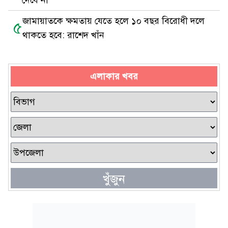
দেবে না
জামায়াতকে ক্ষমতায় যেতে হলে ১০ বছর বিরোধী দলে
৫
থাকতে হবে: রাশেদ খাঁন
এলাকার খবর
খুঁজুন