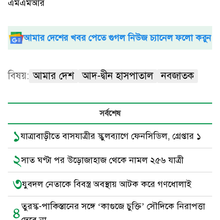
এমএমআর
আমার দেশের খবর পেতে গুগল নিউজ চ্যানেল ফলো করুন
বিষয়:
আমার দেশ
আদ-দ্বীন হাসপাতাল
নবজাতক
সর্বশেষ
১
যাত্রাবাড়ীতে বাসযাত্রীর স্কুলব্যাগে ফেনসিডিল, গ্রেপ্তার ১
২
সাত ঘণ্টা পর উড়োজাহাজ থেকে নামল ২৫৬ যাত্রী
৩
যুবদল নেতাকে বিবস্ত্র অবস্থায় আটক করে গণধোলাই
তুরস্ক-পাকিস্তানের সঙ্গে ‘কাগুজে চুক্তি’ সৌদিকে নিরাপত্তা
৪