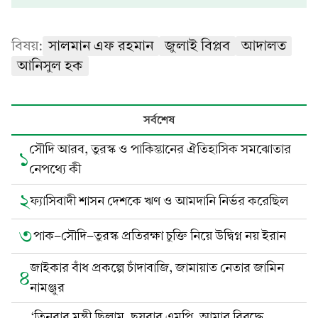
বিষয়:
সালমান এফ রহমান
জুলাই বিপ্লব
আদালত
আনিসুল হক
সর্বশেষ
সৌদি আরব, তুরস্ক ও পাকিস্তানের ঐতিহাসিক সমঝোতার
১
নেপথ্যে কী
২
ফ্যাসিবাদী শাসন দেশকে ঋণ ও আমদানি নির্ভর করেছিল
৩
পাক-সৌদি-তুরস্ক প্রতিরক্ষা চুক্তি নিয়ে উদ্বিগ্ন নয় ইরান
জাইকার বাঁধ প্রকল্পে চাঁদাবাজি, জামায়াত নেতার জামিন
৪
নামঞ্জুর
‘তিনবার মন্ত্রী ছিলাম, ছয়বার এমপি, আমার বিরুদ্ধে