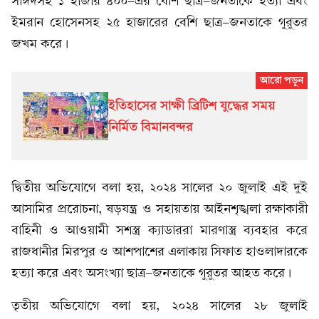
সাঈদসহ ১ হাজার ৪০০-এর বেশি ছাত্র-জনতাকে হত্যা এবং
ইমরান হোসেনসহ ২৫ হাজারের বেশি ছাত্র-জনতাকে গুরুতর
জখম করে।
ইতিহাসের সাক্ষী ব্রিটিশ যুদ্ধের সময়
নির্মিত বিমানবন্দর
দ্বিতীয় অভিযোগে বলা হয়, ২০২৪ সালের ২০ জুলাই এই দুই
আসামির প্ররোচনা, ষড়যন্ত্র ও সহায়তায় আইনশৃঙ্খলা রক্ষাকারী
বাহিনী ও আওয়ামী সশস্ত্র ক্যাডাররা মারণাস্ত্র ব্যবহার করে
রাজধানীর মিরপুর ও আশপাশের এলাকায় সিফাত হাওলাদারকে
হত্যা করে এবং অসংখ্যা ছাত্র-জনতাকে গুরুতর আহত করে।
তৃতীয় অভিযোগে বলা হয়, ২০২৪ সালের ২৮ জুলাই