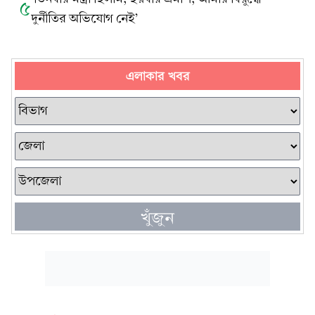
৫
দুর্নীতির অভিযোগ নেই’
এলাকার খবর
খুঁজুন