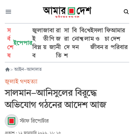
স
জুলা
জা
বা
রা
সা
বি
বি
খে
ইসলা
ফি
আমার
র্ব
ই
তী
ণি
জ
রা
নো
শ্ব
লা
ম ও
চা
দেশ
ইপেপার
শে
বিপ্ল
য়
জ্য
নী
দে
দন
জীবন
র
পরিবার
ষ
ব
তি
শ
>
আইন-আদালত
জুলাই গণহত্যা
সালমান-আনিসুলের বিরুদ্ধে
অভিযোগ গঠনের আদেশ আজ
স্টাফ রিপোর্টার
প্রকাশ :
১২ জানুয়ারি ২০২৬, ১১: ১৫